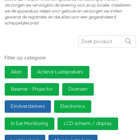
verzorgen we vervolgens de levering voor je op locatie, installeren
we de apparatuur netjes voor gebruik en verzorgen we indien
gewenst de registratie, en dat alles voor een gegarandeerd
schappelijke prijs!
Zoeken
Filter op categorie:
Alles
Actieve Luidsprekers
Beamer - Projector
Diversen
Eindversterkers
Electronics
In Ear Monitoring
LCD scherm / display