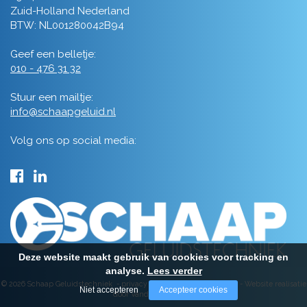
Zuid-Holland Nederland
BTW: NL001280042B94
Geef een belletje:
010 - 476 31 32
Stuur een mailtje:
info@schaapgeluid.nl
Volg ons op social media:
Deze website maakt gebruik van cookies voor tracking en
analyse.
Lees verder
© 2026 Schaap Geluidstechniek -
privacy
-
algemene voorwaarden
-
Website realisatie
Niet accepteren
Accepteer cookies
door Vanderperk Groep