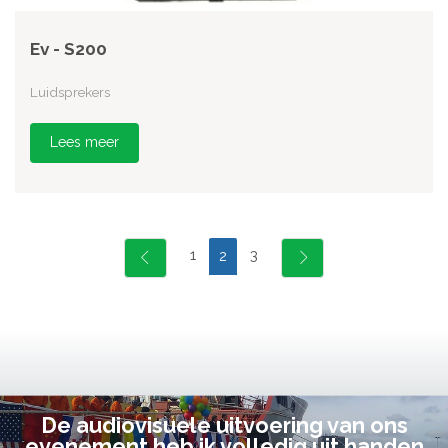
Ev - S200
Luidsprekers
Lees meer
1
3
2
De audiovisuele uitvoering van ons
evenement heb ik volledig uit handen