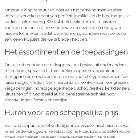
Onze audio apparatuur voldoet aan moderne normen en eisen,
zodat je verzekerd bent van perfecte kwaliteit en de best mogelijke
audiovisuele ervaring. We dubbelchecken en optimaliseren
voortdurend ons materieel en voorzien deze indien nodig van
nieuwe technieken, zodat we je kunnen garanderen van de beste
service en kwaliteit die we te bieden hebben.
Het assortiment en de toepassingen
Ons assortiment aan geluidsapparatuur bestaat uit onder andere
microfoons, spraak-sets, luidsprekers, opname apparatuur,
mengpanelen en versterkers en biedt voor elk type evenement de
juiste mogelijkheden. Denk hierbij aan bijeenkomsten, congressen,
vergaderingen, horecagelegenheden, schoolfeestjes, kerkdiensten,
uitvaarten of bijvoorbeeld audio gerelateerde techniek voor
voorstellingen, feesten en partijen.
Huren voor een schappelijke prijs
Van losse apparatuur tot volledige audiovisuele installaties, dat wat
je het beste kunt gebruiken staat voor je klaar. Laat ons weten wat je
zoekt, dan helpen we je een goede samenstelling te maken,