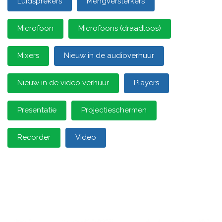
Luidsprekers
Mengversterkers
Microfoon
Microfoons (draadloos)
Mixers
Nieuw in de audioverhuur
Nieuw in de video verhuur
Players
Presentatie
Projectieschermen
Recorder
Video