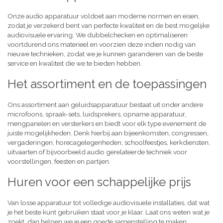
Onze audio apparatuur voldoet aan moderne normen en eisen,
zodat je verzekerd bent van perfecte kwaliteit en de best mogelijke
audiovisuele ervaring. We dubbelchecken en optimaliseren
voortdurend ons materieel en voorzien deze indien nodig van
nieuwe technieken, zodat we je kunnen garanderen van de beste
service en kwaliteit die we te bieden hebben.
Het assortiment en de toepassingen
Ons assortiment aan geluidsapparatuur bestaat uit onder andere
microfoons, spraak-sets, luidsprekers, opname apparatuur,
mengpanelen en versterkers en biedt voor elk type evenement de
juiste mogelijkheden. Denk hierbij aan bijeenkomsten, congressen,
vergaderingen, horecagelegenheden, schoolfeestjes, kerkdiensten,
uitvaarten of bijvoorbeeld audio gerelateerde techniek voor
voorstellingen, feesten en partijen.
Huren voor een schappelijke prijs
Van losse apparatuur tot volledige audiovisuele installaties, dat wat
je het beste kunt gebruiken staat voor je klaar. Laat ons weten wat je
zoekt, dan helpen we je een goede samenstelling te maken,