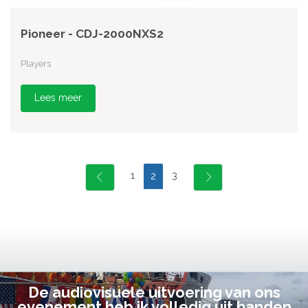
Pioneer - CDJ-2000NXS2
Players
Lees meer
1
3
2
De audiovisuele uitvoering van ons
evenement heb ik volledig uit handen