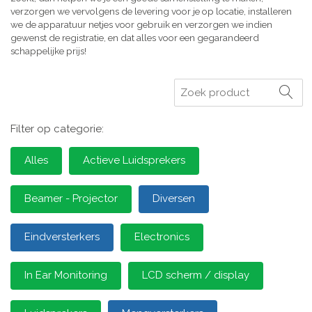
verzorgen we vervolgens de levering voor je op locatie, installeren
we de apparatuur netjes voor gebruik en verzorgen we indien
gewenst de registratie, en dat alles voor een gegarandeerd
schappelijke prijs!
Zoeken
Filter op categorie:
Alles
Actieve Luidsprekers
Beamer - Projector
Diversen
Eindversterkers
Electronics
In Ear Monitoring
LCD scherm / display