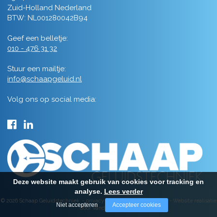
Zuid-Holland Nederland
BTW: NL001280042B94
Geef een belletje:
010 - 476 31 32
Stuur een mailtje:
info@schaapgeluid.nl
Volg ons op social media:
Deze website maakt gebruik van cookies voor tracking en
analyse.
Lees verder
© 2026 Schaap Geluidstechniek -
privacy
-
algemene voorwaarden
-
Website realisatie
Niet accepteren
Accepteer cookies
door Vanderperk Groep