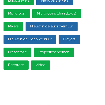
Luidsprekers
Mengversterkers
Microfoon
Microfoons (draadloos)
Mixers
Nieuw in de audioverhuur
Nieuw in de video verhuur
Players
Presentatie
Projectieschermen
Recorder
Video