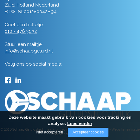
Zuid-Holland Nederland
BTW: NL001280042B94
Geef een belletje:
010 - 476 31 32
Stuur een mailtje:
info@schaapgeluid.nl
Volg ons op social media:
Deze website maakt gebruik van cookies voor tracking en
analyse.
Lees verder
© 2026 Schaap Geluidstechniek -
privacy
-
algemene voorwaarden
-
Website realisatie
Niet accepteren
Accepteer cookies
door Vanderperk Groep