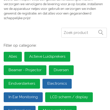
verzorgen we vervolgens de levering voor je op locatie, installeren
we de apparatuur netjes voor gebruik en verzorgen we indien
gewenst de registratie, en dat alles voor een gegarandeerd
schappelijke prijs!
Zoeken
Filter op categorie:
Alles
Actieve Luidsprekers
Beamer - Projector
Diversen
Eindversterkers
Electronics
In Ear Monitoring
LCD scherm / display