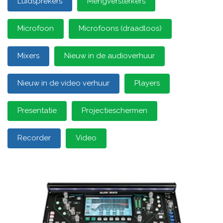
Luidsprekers
Mengversterkers
Microfoon
Microfoons (draadloos)
Mixers
Nieuw in de audioverhuur
Nieuw in de video verhuur
Players
Presentatie
Projectieschermen
Recorder
Video