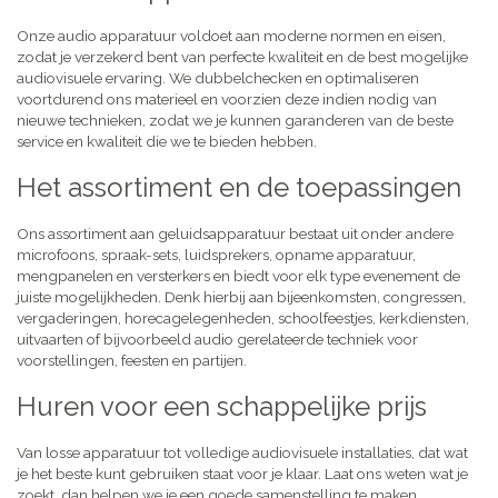
Onze audio apparatuur voldoet aan moderne normen en eisen,
zodat je verzekerd bent van perfecte kwaliteit en de best mogelijke
audiovisuele ervaring. We dubbelchecken en optimaliseren
voortdurend ons materieel en voorzien deze indien nodig van
nieuwe technieken, zodat we je kunnen garanderen van de beste
service en kwaliteit die we te bieden hebben.
Het assortiment en de toepassingen
Ons assortiment aan geluidsapparatuur bestaat uit onder andere
microfoons, spraak-sets, luidsprekers, opname apparatuur,
mengpanelen en versterkers en biedt voor elk type evenement de
juiste mogelijkheden. Denk hierbij aan bijeenkomsten, congressen,
vergaderingen, horecagelegenheden, schoolfeestjes, kerkdiensten,
uitvaarten of bijvoorbeeld audio gerelateerde techniek voor
voorstellingen, feesten en partijen.
Huren voor een schappelijke prijs
Van losse apparatuur tot volledige audiovisuele installaties, dat wat
je het beste kunt gebruiken staat voor je klaar. Laat ons weten wat je
zoekt, dan helpen we je een goede samenstelling te maken,