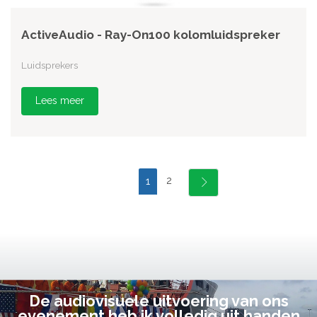
ActiveAudio - Ray-On100 kolomluidspreker
Luidsprekers
Lees meer
2
1
De audiovisuele uitvoering van ons
evenement heb ik volledig uit handen