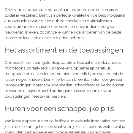
Onze audio apparatuur voldoet aan moderne normen en eisen,
zodat je verzekerd bent van perfecte kwaliteit en de best mogelijke
audiovisuele ervaring. We dubbelchecken en optimaliseren
voortdurend ons materieel en voorzien deze indien nodig van
nieuwe technieken, zodat we je kunnen garanderen van de beste
service en kwaliteit die we te bieden hebben.
Het assortiment en de toepassingen
Ons assortiment aan geluidsapparatuur bestaat uit onder andere
microfoons, spraak-sets, luidsprekers, opname apparatuur,
mengpanelen en versterkers en biedt voor elk type evenement de
juiste mogelijkheden. Denk hierbij aan bijeenkomsten, congressen,
vergaderingen, horecagelegenheden, schoolfeestjes, kerkdiensten,
uitvaarten of bijvoorbeeld audio gerelateerde techniek voor
voorstellingen, feesten en partijen.
Huren voor een schappelijke prijs
Van losse apparatuur tot volledige audiovisuele installaties, dat wat
je het beste kunt gebruiken staat voor je klaar. Laat ons weten wat je
zoekt, dan helpen we je een goede samenstelling te maken,