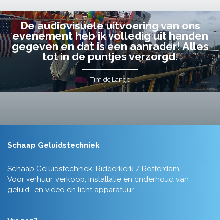
De audiovisuele uitvoering van ons
evenement heb ik volledig uit handen
gegeven en dat is een aanrader! Alles
tot in de puntjes verzorgd.
Tim de Lange
Schaap Geluidstechniek
Schaap Geluidstechniek, Ridderkerk / Rotterdam.
Voor verhuur, verkoop, installatie en onderhoud van
geluid- en video en licht apparatuur.