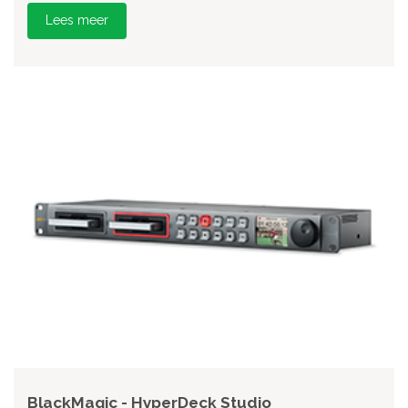
Lees meer
BlackMagic - HyperDeck Studio