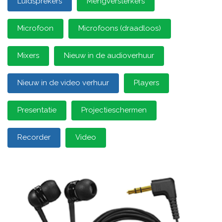
Luidsprekers
Mengversterkers
Microfoon
Microfoons (draadloos)
Mixers
Nieuw in de audioverhuur
Nieuw in de video verhuur
Players
Presentatie
Projectieschermen
Recorder
Video