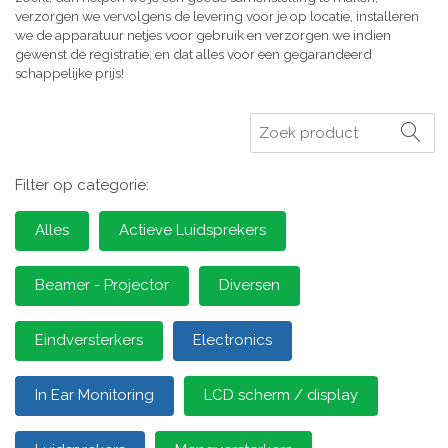
verzorgen we vervolgens de levering voor je op locatie, installeren
we de apparatuur netjes voor gebruik en verzorgen we indien
gewenst de registratie, en dat alles voor een gegarandeerd
schappelijke prijs!
Zoeken
Filter op categorie:
Alles
Actieve Luidsprekers
Beamer - Projector
Diversen
Eindversterkers
Electronics
In Ear Monitoring
LCD scherm / display