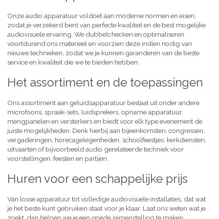
Onze audio apparatuur voldoet aan moderne normen en eisen,
zodat je verzekerd bent van perfecte kwaliteit en de best mogelijke
audiovisuele ervaring. We dubbelchecken en optimaliseren
voortdurend ons materieel en voorzien deze indien nodig van
nieuwe technieken, zodat we je kunnen garanderen van de beste
service en kwaliteit die we te bieden hebben.
Het assortiment en de toepassingen
Ons assortiment aan geluidsapparatuur bestaat uit onder andere
microfoons, spraak-sets, luidsprekers, opname apparatuur,
mengpanelen en versterkers en biedt voor elk type evenement de
juiste mogelijkheden. Denk hierbij aan bijeenkomsten, congressen,
vergaderingen, horecagelegenheden, schoolfeestjes, kerkdiensten,
uitvaarten of bijvoorbeeld audio gerelateerde techniek voor
voorstellingen, feesten en partijen.
Huren voor een schappelijke prijs
Van losse apparatuur tot volledige audiovisuele installaties, dat wat
je het beste kunt gebruiken staat voor je klaar. Laat ons weten wat je
zoekt, dan helpen we je een goede samenstelling te maken,