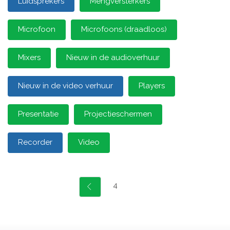
Luidsprekers
Mengversterkers
Microfoon
Microfoons (draadloos)
Mixers
Nieuw in de audioverhuur
Nieuw in de video verhuur
Players
Presentatie
Projectieschermen
Recorder
Video
4