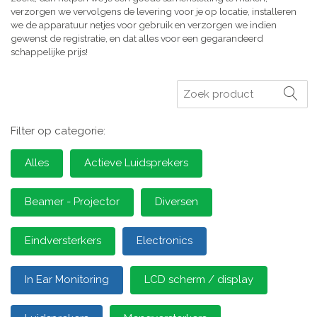
verzorgen we vervolgens de levering voor je op locatie, installeren
we de apparatuur netjes voor gebruik en verzorgen we indien
gewenst de registratie, en dat alles voor een gegarandeerd
schappelijke prijs!
Zoeken
Filter op categorie:
Alles
Actieve Luidsprekers
Beamer - Projector
Diversen
Eindversterkers
Electronics
In Ear Monitoring
LCD scherm / display