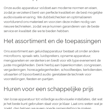
Onze audio apparatuur voldoet aan moderne normen en eisen,
zodat je verzekerd bent van perfecte kwaliteit en de best mogelijke
audiovisuele ervaring. We dubbelchecken en optimaliseren
voortdurend ons materieel en voorzien deze indien nodig van
nieuwe technieken, zodat we je kunnen garanderen van de beste
service en kwaliteit die we te bieden hebben.
Het assortiment en de toepassingen
Ons assortiment aan geluidsapparatuur bestaat uit onder andere
microfoons, spraak-sets, luidsprekers, opname apparatuur,
mengpanelen en versterkers en biedt voor elk type evenement de
juiste mogelijkheden. Denk hierbij aan bijeenkomsten, congressen,
vergaderingen, horecagelegenheden, schoolfeestjes, kerkdiensten,
uitvaarten of bijvoorbeeld audio gerelateerde techniek voor
voorstellingen, feesten en partijen.
Huren voor een schappelijke prijs
Van losse apparatuur tot volledige audiovisuele installaties, dat wat
je het beste kunt gebruiken staat voor je klaar. Laat ons weten wat je
zoekt, dan helpen we je een goede samenstelling te maken,