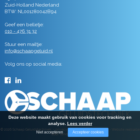
Zuid-Holland Nederland
BTW: NL001280042B94
Geef een belletje:
010 - 476 31 32
Stuur een mailtje:
info@schaapgeluid.nl
Volg ons op social media:
Deze website maakt gebruik van cookies voor tracking en
analyse.
Lees verder
© 2026 Schaap Geluidstechniek -
privacy
-
algemene voorwaarden
-
Website realisatie
Niet accepteren
Accepteer cookies
door Vanderperk Groep