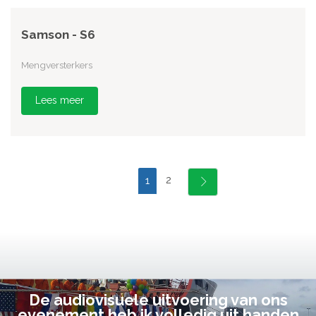
Samson - S6
Mengversterkers
Lees meer
2
1
De audiovisuele uitvoering van ons
evenement heb ik volledig uit handen