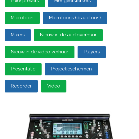
Luidsprekers
Mengversterkers
Microfoon
Microfoons (draadloos)
Mixers
Nieuw in de audioverhuur
Nieuw in de video verhuur
Players
Presentatie
Projectieschermen
Recorder
Video