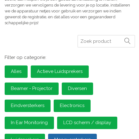
verzorgen we vervolgens de levering voor je op locatie, installeren
we de apparatuur netjes voor gebruik en verzorgen we indien
gewenst de registratie, en dat alles voor een gegarandeerd
schappelijke prijs!
Zoeken
Filter op categorie:
Alles
Actieve Luidsprekers
Beamer - Projector
Diversen
Eindversterkers
Electronics
In Ear Monitoring
LCD scherm / display