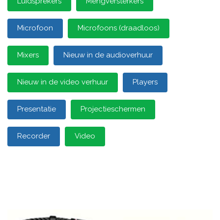
Luidsprekers
Mengversterkers
Microfoon
Microfoons (draadloos)
Mixers
Nieuw in de audioverhuur
Nieuw in de video verhuur
Players
Presentatie
Projectieschermen
Recorder
Video