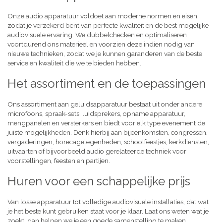
Onze audio apparatuur voldoet aan moderne normen en eisen,
zodat je verzekerd bent van perfecte kwaliteit en de best mogelijke
audiovisuele ervaring. We dubbelchecken en optimaliseren
voortdurend ons materieel en voorzien deze indien nodig van
nieuwe technieken, zodat we je kunnen garanderen van de beste
service en kwaliteit die we te bieden hebben.
Het assortiment en de toepassingen
Ons assortiment aan geluidsapparatuur bestaat uit onder andere
microfoons, spraak-sets, luidsprekers, opname apparatuur,
mengpanelen en versterkers en biedt voor elk type evenement de
juiste mogelijkheden. Denk hierbij aan bijeenkomsten, congressen,
vergaderingen, horecagelegenheden, schoolfeestjes, kerkdiensten,
uitvaarten of bijvoorbeeld audio gerelateerde techniek voor
voorstellingen, feesten en partijen.
Huren voor een schappelijke prijs
Van losse apparatuur tot volledige audiovisuele installaties, dat wat
je het beste kunt gebruiken staat voor je klaar. Laat ons weten wat je
zoekt, dan helpen we je een goede samenstelling te maken,