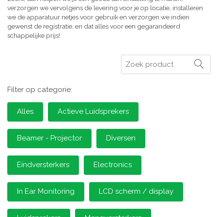
verzorgen we vervolgens de levering voor je op locatie, installeren
we de apparatuur netjes voor gebruik en verzorgen we indien
gewenst de registratie, en dat alles voor een gegarandeerd
schappelijke prijs!
Zoeken
Filter op categorie:
Alles
Actieve Luidsprekers
Beamer - Projector
Diversen
Eindversterkers
Electronics
In Ear Monitoring
LCD scherm / display