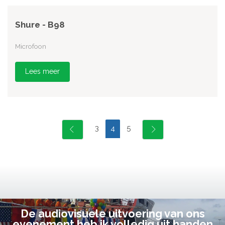
Shure - B98
Microfoon
Lees meer
3
5
4
De audiovisuele uitvoering van ons
evenement heb ik volledig uit handen