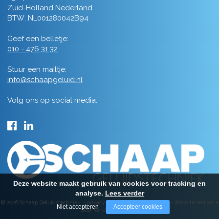
Zuid-Holland Nederland
BTW: NL001280042B94
Geef een belletje:
010 - 476 31 32
Stuur een mailtje:
info@schaapgeluid.nl
Volg ons op social media:
Deze website maakt gebruik van cookies voor tracking en
analyse.
Lees verder
© 2026 Schaap Geluidstechniek -
privacy
-
algemene voorwaarden
-
Website realisatie
Niet accepteren
Accepteer cookies
door Vanderperk Groep