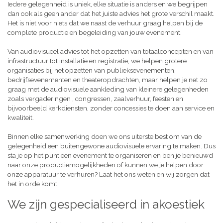
Iedere gelegenheid is uniek, elke situatie is anders en we begrijpen
dan ook als geen ander dat het juiste advies het grote verschil maakt.
Het is niet voor niets dat we naast de verhuur graag helpen bij de
complete productie en begeleiding van jouw evenement.
Van audiovisueel advies tot het opzetten van totaalconcepten en van
infrastructuur tot installatie en registratie, we helpen grotere
organisaties bij het opzetten van publieksevenementen,
bedrijfsevenementen en theateropdrachten, maar helpen je net zo
graag met de audiovisuele aankleding van kleinere gelegenheden
zoals vergaderingen , congressen, zaalverhuur, feesten en
bijvoorbeeld kerkdiensten, zonder concessies te doen aan service en
kwaliteit.
Binnen elke samenwerking doen we ons uiterste best om van de
gelegenheid een buitengewone audiovisuele ervaring te maken. Dus
sta je op het punt een evenement te organiseren en ben je benieuwd
naar onze productiemogelijkheden of kunnen we je helpen door
onze apparatuur te verhuren? Laat het ons weten en wij zorgen dat
het in orde komt.
We zijn gespecialiseerd in akoestiek