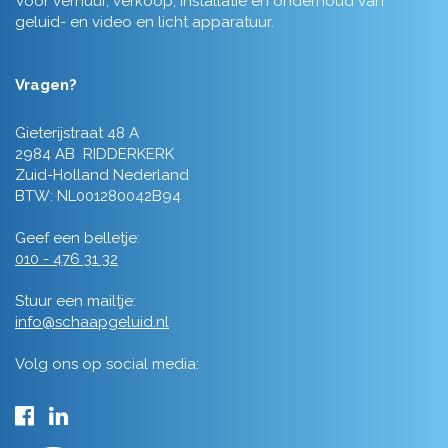
Voor verhuur, verkoop, installatie en onderhoud van
geluid- en video en licht apparatuur.
Vragen?
Gieterijstraat 48 A
2984 AB RIDDERKERK
Zuid-Holland Nederland
BTW: NL001280042B94
Geef een belletje:
010 - 476 31 32
Stuur een mailtje:
info@schaapgeluid.nl
Volg ons op social media: