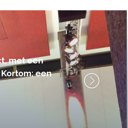
ment heb ik
anrader! Alles