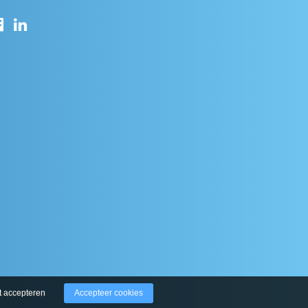
t accepteren
Accepteer cookies
derperk Groep