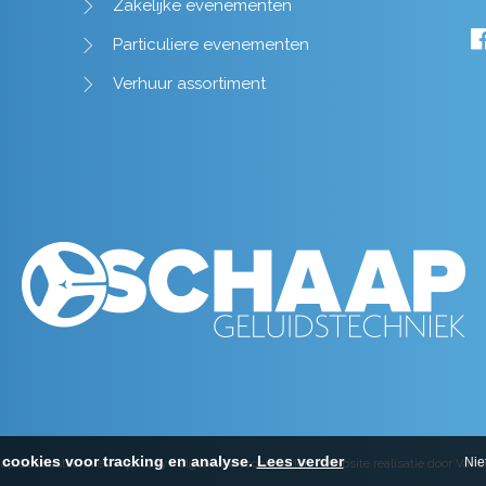
Zakelijke evenementen
Particuliere evenementen
Verhuur assortiment
cookies voor tracking en analyse.
Lees verder
Nie
ap Geluidstechniek -
privacy
-
algemene voorwaarden
-
Website realisatie door Van