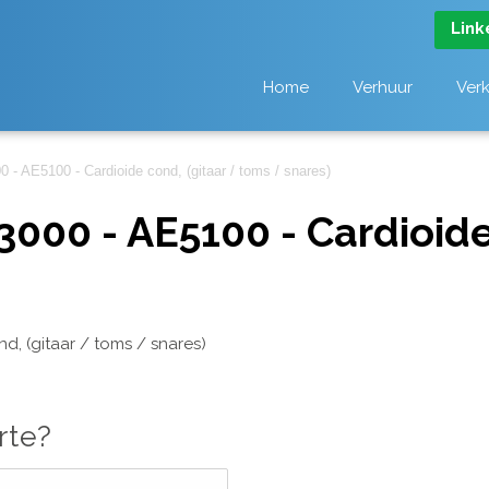
Link
Home
Verhuur
Ver
 - AE5100 - Cardioide cond, (gitaar / toms / snares)
000 - AE5100 - Cardioide
d, (gitaar / toms / snares)
rte?