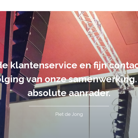
suele uitvoering van ons evene
handen gegeven en dat is een a
tot in de puntjes verzorgd.
Tim de Lange