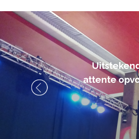
De audiovi
volledig uit 