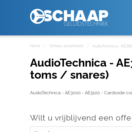
Home
Verhuur assortiment
AudioTechnica - AE3000
AudioTechnica - AE3
toms / snares)
AudioTechnica - AE3000 - AE5100 - Cardioide con
Wilt u vrijblijvend een offe