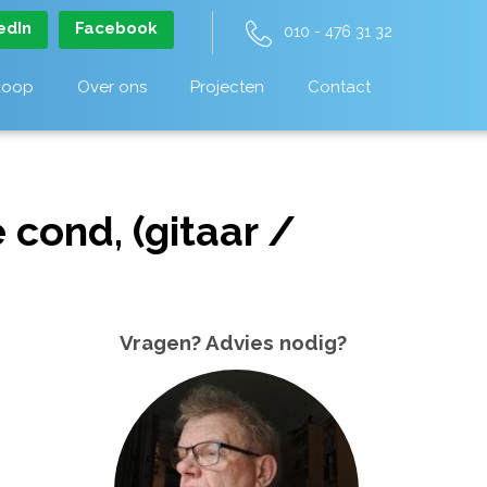
edIn
Facebook
010 - 476 31 32
koop
Over ons
Projecten
Contact
 cond, (gitaar /
Vragen? Advies nodig?