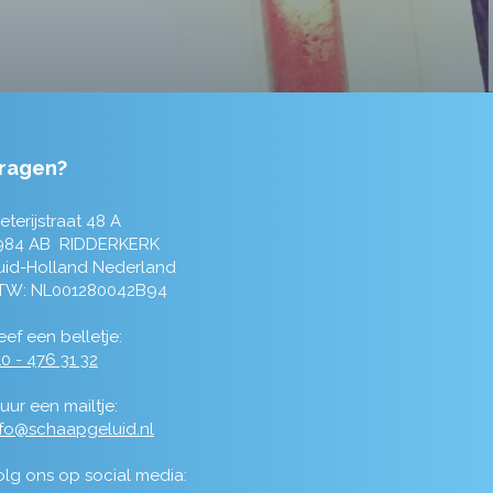
ragen?
eterijstraat 48 A
984 AB RIDDERKERK
uid-Holland Nederland
TW: NL001280042B94
ef een belletje:
0 - 476 31 32
uur een mailtje:
nfo@schaapgeluid.nl
olg ons op social media: