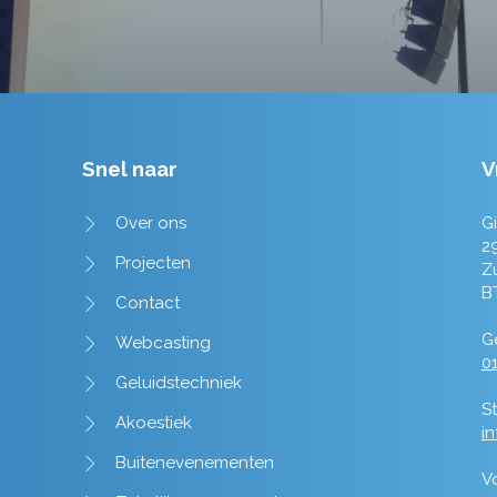
Snel naar
V
Over ons
Gi
2
Projecten
Z
B
Contact
Ge
Webcasting
01
Geluidstechniek
St
Akoestiek
i
Buitenevenementen
V