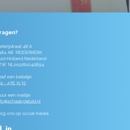
ragen?
eterijstraat 48 A
984 AB RIDDERKERK
uid-Holland Nederland
TW: NL001280042B94
ef een belletje:
0 - 476 31 32
uur een mailtje:
nfo@schaapgeluid.nl
olg ons op social media: