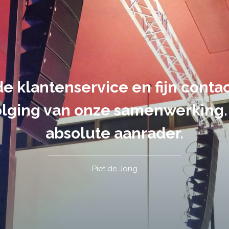
suele uitvoering van ons evene
handen gegeven en dat is een a
tot in de puntjes verzorgd.
Tim de Lange