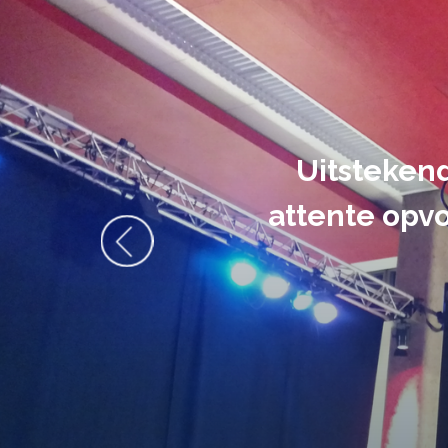
De audiovi
volledig uit 