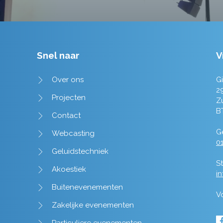
Snel naar
V
Over ons
Gi
2
Projecten
Z
B
Contact
Ge
Webcasting
01
Geluidstechniek
St
Akoestiek
i
Buitenevenementen
V
Zakelijke evenementen
Particuliere evenementen