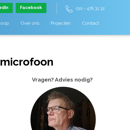
edIn
Facebook
010 - 476 31 32
koop
Over ons
Projecten
Contact
 microfoon
Vragen? Advies nodig?