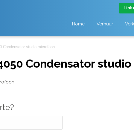
Link
Home
Verhuur
Ver
0 Condensator studio microfoon
4050 Condensator studio
crofoon
rte?