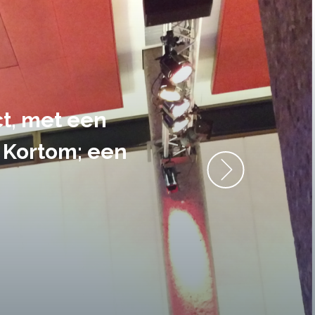
ment heb ik
anrader! Alles