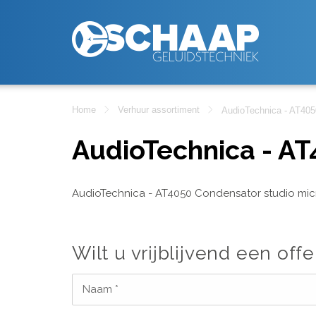
Home
Verhuur assortiment
AudioTechnica - AT405
AudioTechnica - AT
AudioTechnica - AT4050 Condensator studio mi
Wilt u vrijblijvend een offe
Naam *