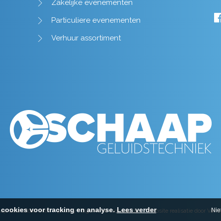
Zakelijke evenementen
Particuliere evenementen
Verhuur assortiment
cookies voor tracking en analyse.
Lees verder
Nie
ap Geluidstechniek -
privacy
-
algemene voorwaarden
-
Website realisatie door Van