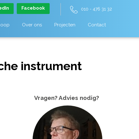
edIn
Facebook
010 - 476 31 32
koop
Over ons
Projecten
Contact
che instrument
Vragen? Advies nodig?