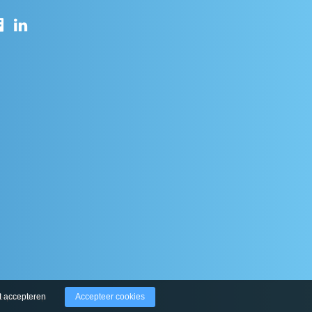
t accepteren
Accepteer cookies
derperk Groep