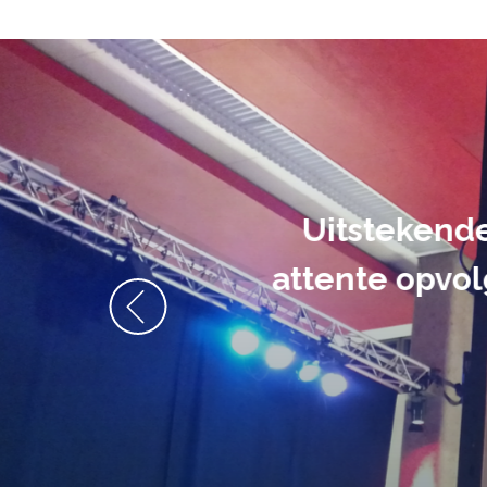
De audiovi
volledig uit 