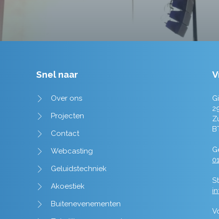
Snel naar
V
Over ons
Gi
2
Projecten
Z
B
Contact
Ge
Webcasting
01
Geluidstechniek
St
Akoestiek
i
Buitenevenementen
V