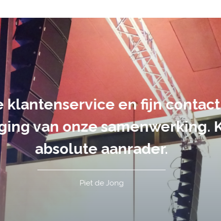
suele uitvoering van ons evene
handen gegeven en dat is een a
tot in de puntjes verzorgd.
Tim de Lange