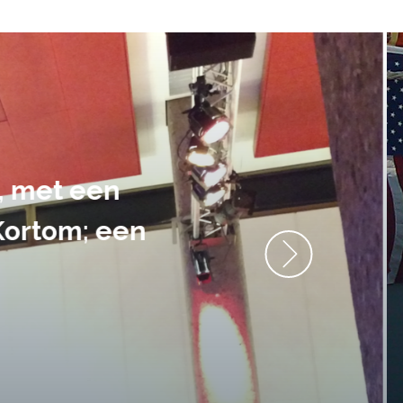
ment heb ik
anrader! Alles