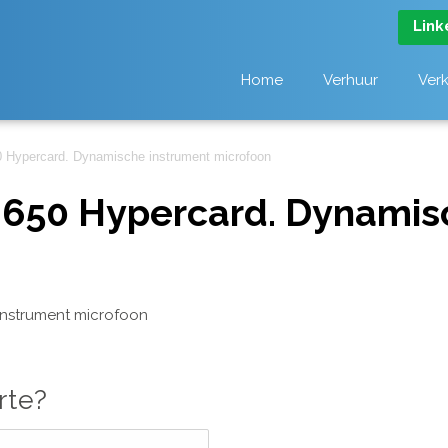
Link
Home
Verhuur
Ver
 Hypercard. Dynamische instrument microfoon
650 Hypercard. Dynamis
nstrument microfoon
rte?