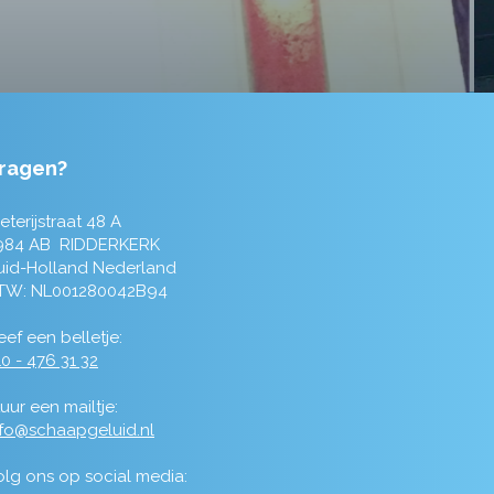
ragen?
eterijstraat 48 A
984 AB RIDDERKERK
uid-Holland Nederland
TW: NL001280042B94
ef een belletje:
0 - 476 31 32
uur een mailtje:
nfo@schaapgeluid.nl
olg ons op social media: