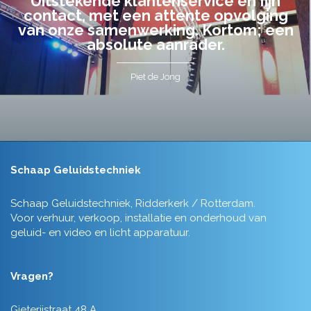
Uitstekende klantenservice en fijn
contact, met een attente opvolging
van onze samenwerking. Kortom; een
absolute aanrader.
Piet de Jong
Schaap Geluidstechniek
Schaap Geluidstechniek, Ridderkerk / Rotterdam.
Voor verhuur, verkoop, installatie en onderhoud van
geluid- en video en licht apparatuur.
Vragen?
Gieterijstraat 48 A