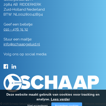
2984 AB RIDDERKERK
Zuid-Holland Nederland
BTW: NL001280042B94
Geef een belletje:
010 - 476 31 32
Stuur een mailtje:
info@schaapgeluid.nl
Volg ons op social media:
Deze website maakt gebruik van cookies voor tracking en
analyse.
Lees verder
© 2026 Schaap Geluidstechniek -
privacy
-
algemene voorwaarden
-
Website realisatie
Niet accepteren
Accepteer cookies