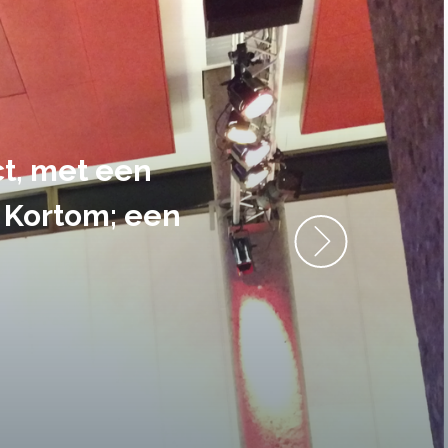
ment heb ik
anrader! Alles