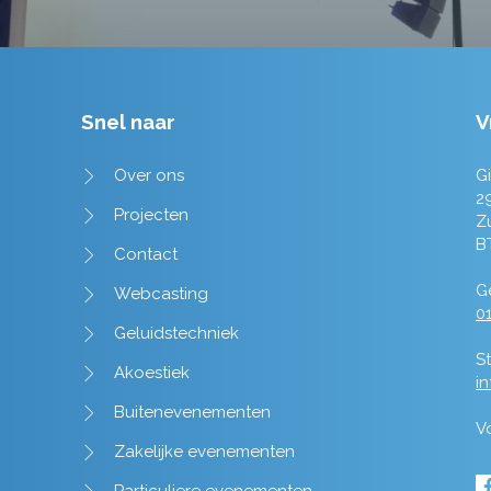
Snel naar
V
Over ons
Gi
2
Projecten
Z
B
Contact
Ge
Webcasting
01
Geluidstechniek
St
Akoestiek
i
Buitenevenementen
V
Zakelijke evenementen
Particuliere evenementen