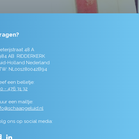
ragen?
eterijstraat 48 A
984 AB RIDDERKERK
uid-Holland Nederland
TW: NL001280042B94
ef een belletje:
0 - 476 31 32
uur een mailtje:
nfo@schaapgeluid.nl
olg ons op social media: