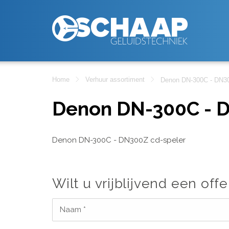
Home
Verhuur assortiment
Denon DN-300C - DN30
Denon DN-300C - D
Denon DN-300C - DN300Z cd-speler
Wilt u vrijblijvend een offe
Naam *