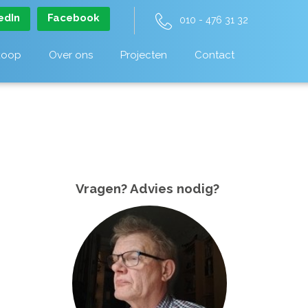
edIn
Facebook
010 - 476 31 32
koop
Over ons
Projecten
Contact
Vragen? Advies nodig?