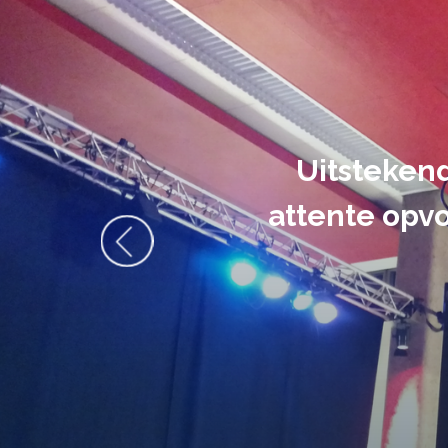
De audiovi
volledig uit 