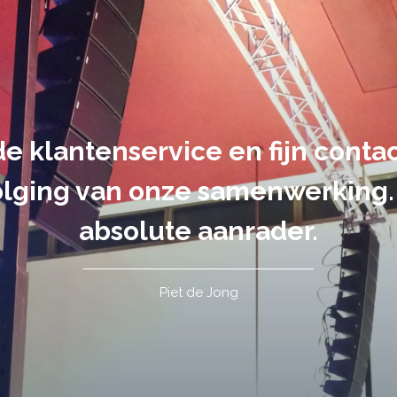
suele uitvoering van ons evene
handen gegeven en dat is een a
tot in de puntjes verzorgd.
Tim de Lange