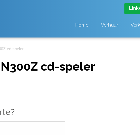
Link
Home
Verhuur
Ver
0Z cd-speler
N300Z cd-speler
rte?