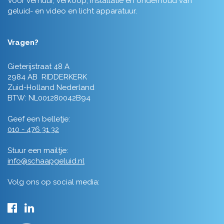
Voor verhuur, verkoop, installatie en onderhoud van
geluid- en video en licht apparatuur.
Vragen?
Gieterijstraat 48 A
2984 AB RIDDERKERK
Zuid-Holland Nederland
BTW: NL001280042B94
Geef een belletje:
010 - 476 31 32
Stuur een mailtje:
info@schaapgeluid.nl
Volg ons op social media: