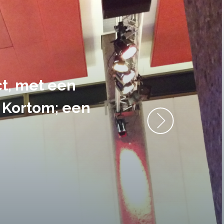
ment heb ik
anrader! Alles