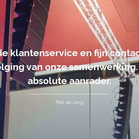
suele uitvoering van ons evene
handen gegeven en dat is een a
tot in de puntjes verzorgd.
Tim de Lange