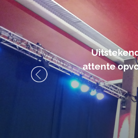
De audiovi
volledig uit 