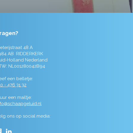
ragen?
eterijstraat 48 A
984 AB RIDDERKERK
uid-Holland Nederland
TW: NL001280042B94
ef een belletje:
0 - 476 31 32
uur een mailtje:
nfo@schaapgeluid.nl
olg ons op social media: