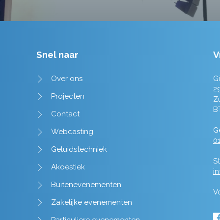
Snel naar
V
Over ons
Gi
2
Projecten
Z
B
Contact
Ge
Webcasting
01
Geluidstechniek
St
Akoestiek
i
Buitenevenementen
V
Zakelijke evenementen
Particuliere evenementen