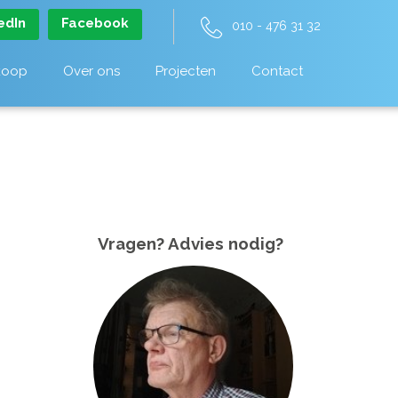
edIn
Facebook
010 - 476 31 32
koop
Over ons
Projecten
Contact
Vragen? Advies nodig?