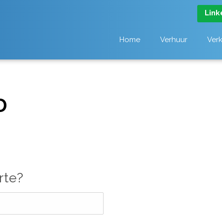
Link
Home
Verhuur
Ver
D
rte?