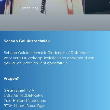
Tim de Lange
Schaap Geluidstechniek
Schaap Geluidstechniek, Ridderkerk / Rotterdam.
Voor verhuur, verkoop, installatie en onderhoud van
geluid- en video en licht apparatuur.
Vragen?
Gieterijstraat 48 A
2984 AB RIDDERKERK
Zuid-Holland Nederland
BTW: NL001280042B94