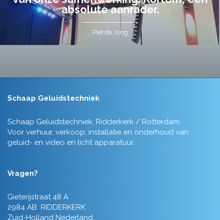
absolute aanrader.
Piet de Jong
Schaap Geluidstechniek
Schaap Geluidstechniek, Ridderkerk / Rotterdam.
Voor verhuur, verkoop, installatie en onderhoud van
geluid- en video en licht apparatuur.
Vragen?
Gieterijstraat 48 A
2984 AB RIDDERKERK
Zuid-Holland Nederland