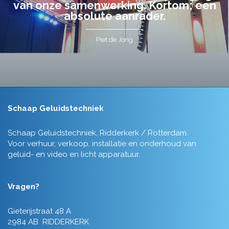
van onze samenwerking. Kortom; een
absolute aanrader.
Piet de Jong
Schaap Geluidstechniek
Schaap Geluidstechniek, Ridderkerk / Rotterdam.
Voor verhuur, verkoop, installatie en onderhoud van
geluid- en video en licht apparatuur.
Vragen?
Gieterijstraat 48 A
2984 AB RIDDERKERK