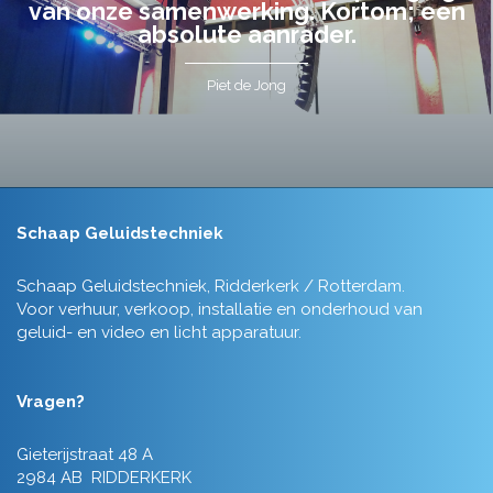
van onze samenwerking. Kortom; een
absolute aanrader.
Piet de Jong
Schaap Geluidstechniek
Schaap Geluidstechniek, Ridderkerk / Rotterdam.
Voor verhuur, verkoop, installatie en onderhoud van
geluid- en video en licht apparatuur.
Vragen?
Gieterijstraat 48 A
2984 AB RIDDERKERK