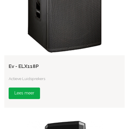
Ev - ELX118P
Actieve Luidsprekers
Lees meer