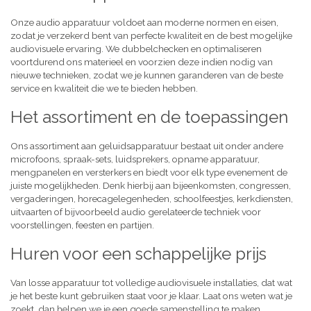
Onze audio apparatuur voldoet aan moderne normen en eisen,
zodat je verzekerd bent van perfecte kwaliteit en de best mogelijke
audiovisuele ervaring. We dubbelchecken en optimaliseren
voortdurend ons materieel en voorzien deze indien nodig van
nieuwe technieken, zodat we je kunnen garanderen van de beste
service en kwaliteit die we te bieden hebben.
Het assortiment en de toepassingen
Ons assortiment aan geluidsapparatuur bestaat uit onder andere
microfoons, spraak-sets, luidsprekers, opname apparatuur,
mengpanelen en versterkers en biedt voor elk type evenement de
juiste mogelijkheden. Denk hierbij aan bijeenkomsten, congressen,
vergaderingen, horecagelegenheden, schoolfeestjes, kerkdiensten,
uitvaarten of bijvoorbeeld audio gerelateerde techniek voor
voorstellingen, feesten en partijen.
Huren voor een schappelijke prijs
Van losse apparatuur tot volledige audiovisuele installaties, dat wat
je het beste kunt gebruiken staat voor je klaar. Laat ons weten wat je
zoekt, dan helpen we je een goede samenstelling te maken,