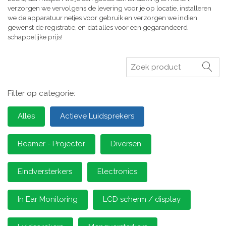
verzorgen we vervolgens de levering voor je op locatie, installeren
we de apparatuur netjes voor gebruik en verzorgen we indien
gewenst de registratie, en dat alles voor een gegarandeerd
schappelijke prijs!
Zoeken
Filter op categorie:
Alles
Actieve Luidsprekers
Beamer - Projector
Diversen
Eindversterkers
Electronics
In Ear Monitoring
LCD scherm / display