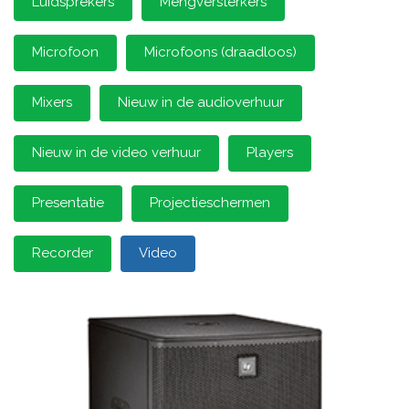
Luidsprekers
Mengversterkers
Microfoon
Microfoons (draadloos)
Mixers
Nieuw in de audioverhuur
Nieuw in de video verhuur
Players
Presentatie
Projectieschermen
Recorder
Video