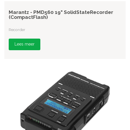
Marantz - PMD560 19" SolidStateRecorder
(CompactFlash)
Recorder
Lees meer