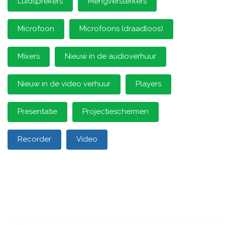
Luidsprekers
Mengversterkers
Microfoon
Microfoons (draadloos)
Mixers
Nieuw in de audioverhuur
Nieuw in de video verhuur
Players
Presentatie
Projectieschermen
Recorder
Video