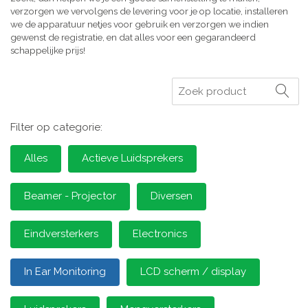
verzorgen we vervolgens de levering voor je op locatie, installeren
we de apparatuur netjes voor gebruik en verzorgen we indien
gewenst de registratie, en dat alles voor een gegarandeerd
schappelijke prijs!
Zoeken
Filter op categorie:
Alles
Actieve Luidsprekers
Beamer - Projector
Diversen
Eindversterkers
Electronics
In Ear Monitoring
LCD scherm / display