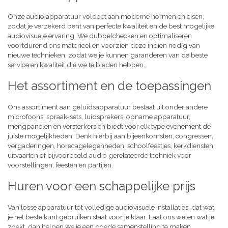
Onze audio apparatuur voldoet aan moderne normen en eisen,
zodat je verzekerd bent van perfecte kwaliteit en de best mogelijke
audiovisuele ervaring. We dubbelchecken en optimaliseren
voortdurend ons materieel en voorzien deze indien nodig van
nieuwe technieken, zodat we je kunnen garanderen van de beste
service en kwaliteit die we te bieden hebben.
Het assortiment en de toepassingen
Ons assortiment aan geluidsapparatuur bestaat uit onder andere
microfoons, spraak-sets, luidsprekers, opname apparatuur,
mengpanelen en versterkers en biedt voor elk type evenement de
juiste mogelijkheden. Denk hierbij aan bijeenkomsten, congressen,
vergaderingen, horecagelegenheden, schoolfeestjes, kerkdiensten,
uitvaarten of bijvoorbeeld audio gerelateerde techniek voor
voorstellingen, feesten en partijen.
Huren voor een schappelijke prijs
Van losse apparatuur tot volledige audiovisuele installaties, dat wat
je het beste kunt gebruiken staat voor je klaar. Laat ons weten wat je
zoekt, dan helpen we je een goede samenstelling te maken,