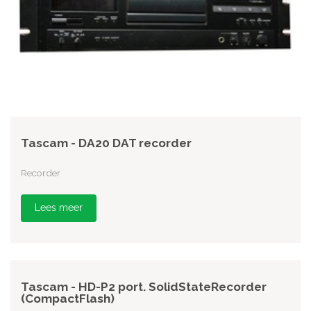
Tascam - DA20 DAT recorder
Recorder
Lees meer
Tascam - HD-P2 port. SolidStateRecorder
(CompactFlash)