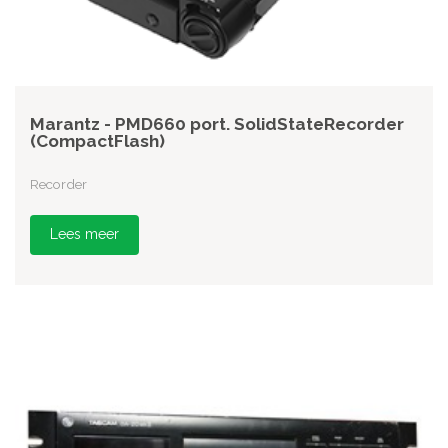
Marantz - PMD660 port. SolidStateRecorder
(CompactFlash)
Recorder
Lees meer