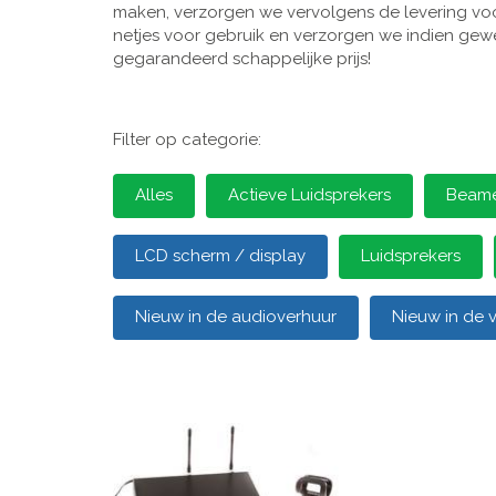
maken, verzorgen we vervolgens de levering voor
netjes voor gebruik en verzorgen we indien gewen
gegarandeerd schappelijke prijs!
Filter op categorie:
Alles
Actieve Luidsprekers
Beamer
LCD scherm / display
Luidsprekers
Nieuw in de audioverhuur
Nieuw in de 