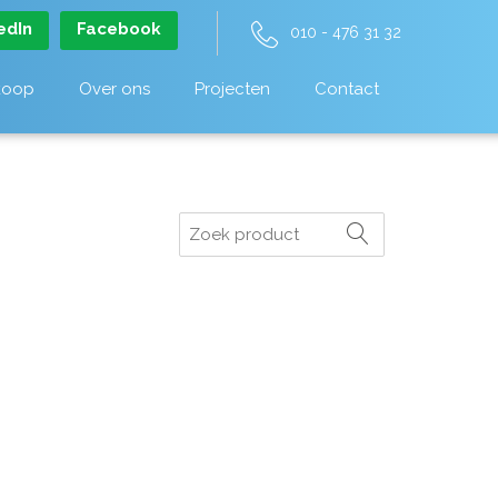
edIn
Facebook
010 - 476 31 32
koop
Over ons
Projecten
Contact
Zoeken