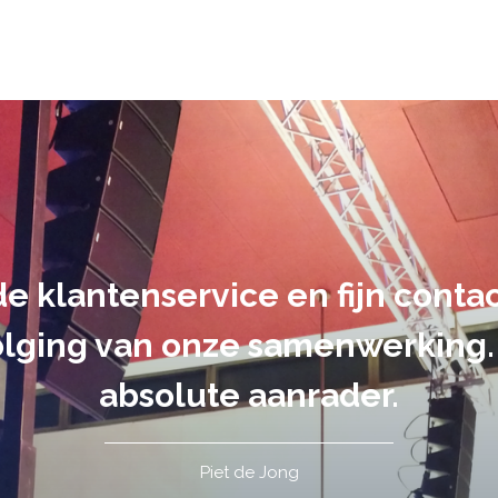
suele uitvoering van ons evene
handen gegeven en dat is een a
tot in de puntjes verzorgd.
Tim de Lange