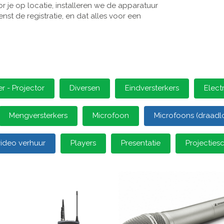
 je op locatie, installeren we de apparatuur
st de registratie, en dat alles voor een
 - Projector
Diversen
Eindversterkers
Elect
Mengversterkers
Microfoon
Microfoons (draadl
video verhuur
Players
Presentatie
Projectie