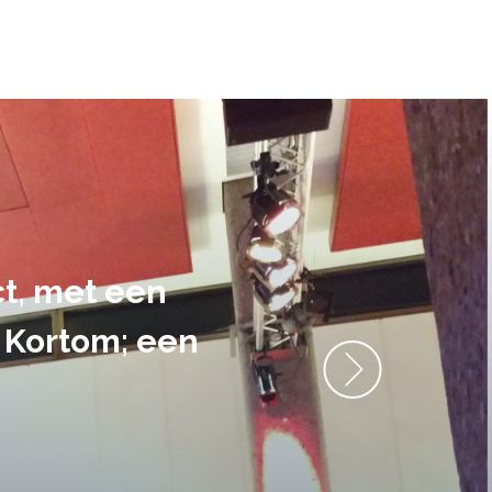
ment heb ik
anrader! Alles