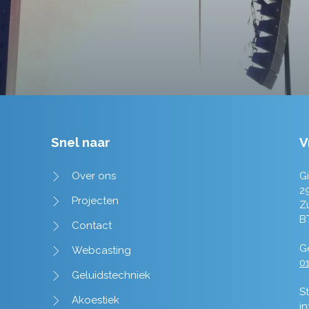
Snel naar
V
Over ons
Gi
2
Projecten
Z
B
Contact
Ge
Webcasting
01
Geluidstechniek
St
Akoestiek
i