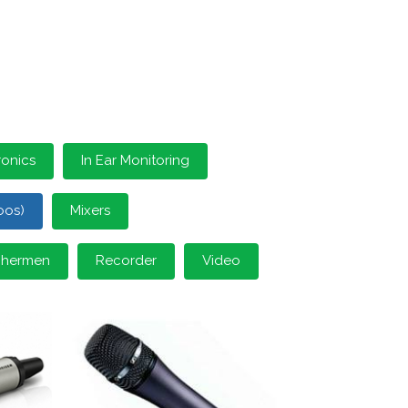
ronics
In Ear Monitoring
oos)
Mixers
schermen
Recorder
Video