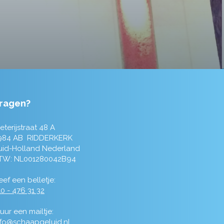
ragen?
eterijstraat 48 A
984 AB RIDDERKERK
uid-Holland Nederland
TW: NL001280042B94
ef een belletje:
0 - 476 31 32
uur een mailtje:
nfo@schaapgeluid.nl