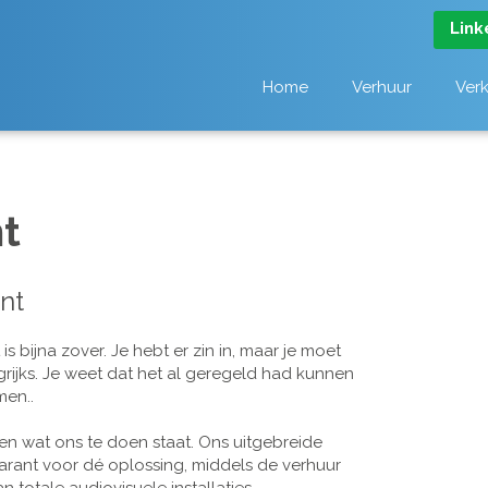
Link
Home
Verhuur
Ver
t
nt
 bijna zover. Je hebt er zin in, maar je moet
grijks. Je weet dat het al geregeld had kunnen
men..
n wat ons te doen staat. Ons uitgebreide
arant voor dé oplossing, middels de verhuur