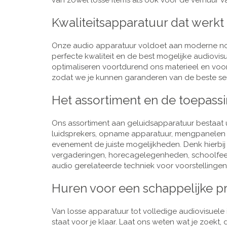
van zowel losse items als ook voor de verhuur van
Kwaliteitsapparatuur dat werkt
Onze audio apparatuur voldoet aan moderne nor
perfecte kwaliteit en de best mogelijke audiovi
optimaliseren voortdurend ons materieel en voo
zodat we je kunnen garanderen van de beste ser
Het assortiment en de toepass
Ons assortiment aan geluidsapparatuur bestaat u
luidsprekers, opname apparatuur, mengpanelen e
evenement de juiste mogelijkheden. Denk hierbi
vergaderingen, horecagelegenheden, schoolfeestj
audio gerelateerde techniek voor voorstellingen,
Huren voor een schappelijke pr
Van losse apparatuur tot volledige audiovisuele i
staat voor je klaar. Laat ons weten wat je zoekt