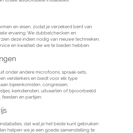
 totale audiovisuele installaties.
men en eisen, zodat je verzekerd bent van
suele ervaring. We dubbelchecken en
rzien deze indien nodig van nieuwe technieken,
vice en kwaliteit die we te bieden hebben.
ingen
it onder andere microfoons, spraak-sets,
n versterkers en biedt voor elk type
j aan bijeenkomsten, congressen,
es, kerkdiensten, uitvaarten of bijvoorbeeld
 feesten en partijen.
ijs
nstallaties, dat wat je het beste kunt gebruiken
, dan helpen we je een goede samenstelling te