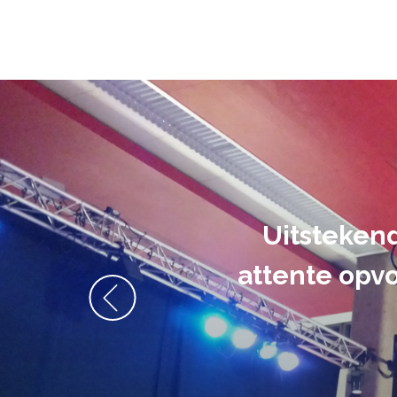
De audiovi
volledig uit 