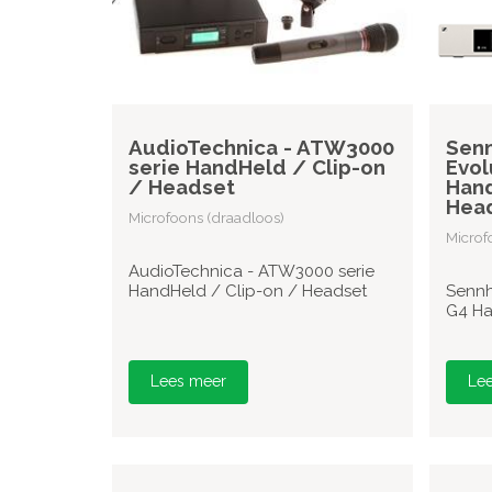
AudioTechnica - ATW3000
Senn
serie HandHeld / Clip-on
Evol
/ Headset
Hand
Hea
Microfoons (draadloos)
Microf
AudioTechnica - ATW3000 serie
HandHeld / Clip-on / Headset
Sennh
G4 Ha
Lees meer
Le