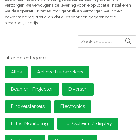
verzorgen we vervolgens de levering voor je op locatie, installeren
we de apparatuur netjes voor gebruik en verzorgen we indien
gewenst de registratie, en dat alles voor een gegarandeerd
schappelijke prijs!
Zoeken
Filter op categorie:
Alles
Actieve Luidsprekers
Beamer - Projector
Diversen
Eindversterkers
Electronics
In Ear Monitoring
LCD scherm / display