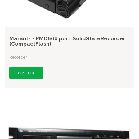
Marantz - PMD660 port. SolidStateRecorder
(CompactFlash)
Recorder
Lees meer