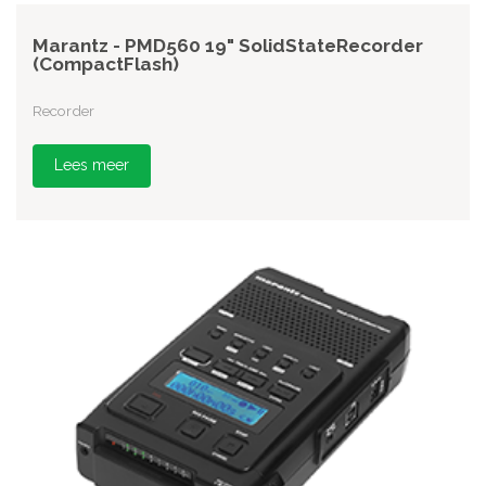
Marantz - PMD560 19" SolidStateRecorder
(CompactFlash)
Recorder
Lees meer