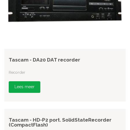
Tascam - DA20 DAT recorder
Recorder
Lees meer
Tascam - HD-P2 port. SolidStateRecorder
(CompactFlash)