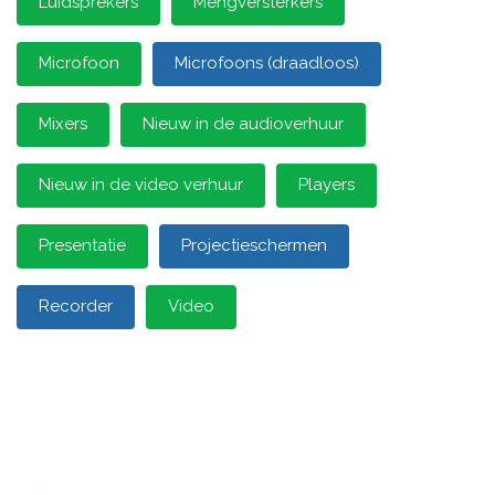
Luidsprekers
Mengversterkers
Microfoon
Microfoons (draadloos)
Mixers
Nieuw in de audioverhuur
Nieuw in de video verhuur
Players
Presentatie
Projectieschermen
Recorder
Video