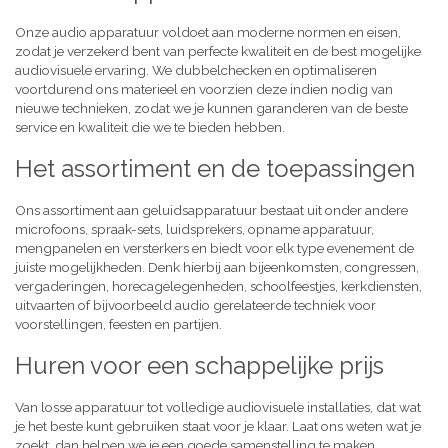
Onze audio apparatuur voldoet aan moderne normen en eisen,
zodat je verzekerd bent van perfecte kwaliteit en de best mogelijke
audiovisuele ervaring. We dubbelchecken en optimaliseren
voortdurend ons materieel en voorzien deze indien nodig van
nieuwe technieken, zodat we je kunnen garanderen van de beste
service en kwaliteit die we te bieden hebben.
Het assortiment en de toepassingen
Ons assortiment aan geluidsapparatuur bestaat uit onder andere
microfoons, spraak-sets, luidsprekers, opname apparatuur,
mengpanelen en versterkers en biedt voor elk type evenement de
juiste mogelijkheden. Denk hierbij aan bijeenkomsten, congressen,
vergaderingen, horecagelegenheden, schoolfeestjes, kerkdiensten,
uitvaarten of bijvoorbeeld audio gerelateerde techniek voor
voorstellingen, feesten en partijen.
Huren voor een schappelijke prijs
Van losse apparatuur tot volledige audiovisuele installaties, dat wat
je het beste kunt gebruiken staat voor je klaar. Laat ons weten wat je
zoekt, dan helpen we je een goede samenstelling te maken,