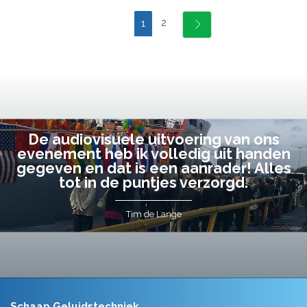
2
1
De audiovisuele uitvoering van ons
evenement heb ik volledig uit handen
gegeven en dat is een aanrader! Alles
tot in de puntjes verzorgd.
Tim de Lange
Schaap Geluidstechniek