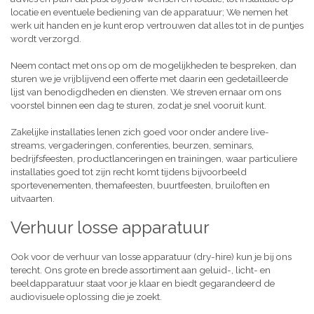
locatie en eventuele bediening van de apparatuur; We nemen het
werk uit handen en je kunt erop vertrouwen dat alles tot in de puntjes
wordt verzorgd.
Neem contact met ons op om de mogelijkheden te bespreken, dan
sturen we je vrijblijvend een offerte met daarin een gedetailleerde
lijst van benodigdheden en diensten. We streven ernaar om ons
voorstel binnen een dag te sturen, zodat je snel vooruit kunt.
Zakelijke installaties lenen zich goed voor onder andere live-
streams, vergaderingen, conferenties, beurzen, seminars,
bedrijfsfeesten, productlanceringen en trainingen, waar particuliere
installaties goed tot zijn recht komt tijdens bijvoorbeeld
sportevenementen, themafeesten, buurtfeesten, bruiloften en
uitvaarten.
Verhuur losse apparatuur
Ook voor de verhuur van losse apparatuur (dry-hire) kun je bij ons
terecht. Ons grote en brede assortiment aan geluid-, licht- en
beeldapparatuur staat voor je klaar en biedt gegarandeerd de
audiovisuele oplossing die je zoekt.