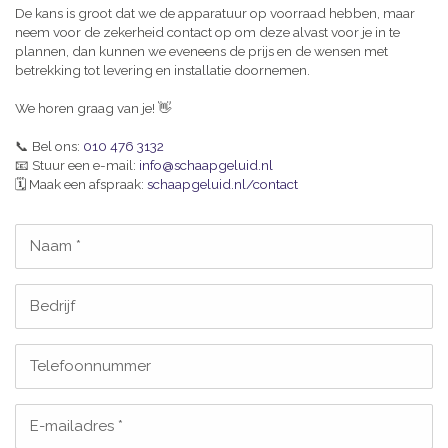
De kans is groot dat we de apparatuur op voorraad hebben, maar
neem voor de zekerheid contact op om deze alvast voor je in te
plannen, dan kunnen we eveneens de prijs en de wensen met
betrekking tot levering en installatie doornemen.
We horen graag van je! 👋
📞 Bel ons:
010 476 3132
📧 Stuur een e-mail:
info@schaapgeluid.nl
🗓️ Maak een afspraak:
schaapgeluid.nl/contact
Naam *
Bedrijf
Telefoonnummer
E-mailadres *