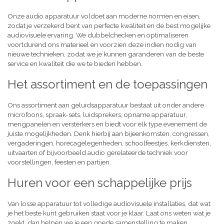
Onze audio apparatuur voldoet aan moderne normen en eisen,
zodat je verzekerd bent van perfecte kwaliteit en de best mogelijke
audiovisuele ervaring. We dubbelchecken en optimaliseren
voortdurend ons materieel en voorzien deze indien nodig van
nieuwe technieken, zodat we je kunnen garanderen van de beste
service en kwaliteit die we te bieden hebben.
Het assortiment en de toepassingen
Ons assortiment aan geluidsapparatuur bestaat uit onder andere
microfoons, spraak-sets, luidsprekers, opname apparatuur,
mengpanelen en versterkers en biedt voor elk type evenement de
juiste mogelijkheden. Denk hierbij aan bijeenkomsten, congressen,
vergaderingen, horecagelegenheden, schoolfeestjes, kerkdiensten,
uitvaarten of bijvoorbeeld audio gerelateerde techniek voor
voorstellingen, feesten en partijen.
Huren voor een schappelijke prijs
Van losse apparatuur tot volledige audiovisuele installaties, dat wat
je het beste kunt gebruiken staat voor je klaar. Laat ons weten wat je
zoekt, dan helpen we je een goede samenstelling te maken,