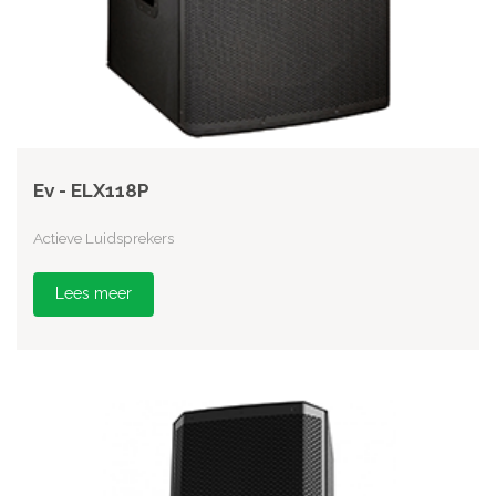
Ev - ELX118P
Actieve Luidsprekers
Lees meer