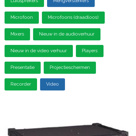
Luidsprekers
Mengversterkers
Microfoon
Microfoons (draadloos)
Mixers
Nieuw in de audioverhuur
Nieuw in de video verhuur
Players
Presentatie
Projectieschermen
Recorder
Video