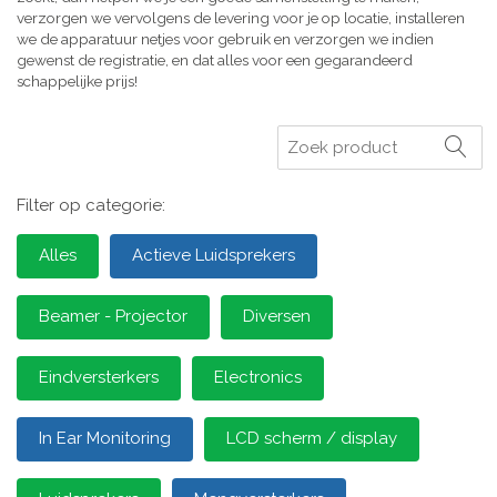
verzorgen we vervolgens de levering voor je op locatie, installeren
we de apparatuur netjes voor gebruik en verzorgen we indien
gewenst de registratie, en dat alles voor een gegarandeerd
schappelijke prijs!
Zoeken
Filter op categorie:
Alles
Actieve Luidsprekers
Beamer - Projector
Diversen
Eindversterkers
Electronics
In Ear Monitoring
LCD scherm / display