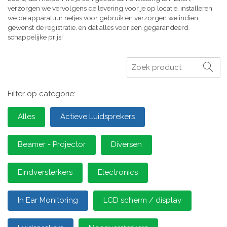
verzorgen we vervolgens de levering voor je op locatie, installeren
we de apparatuur netjes voor gebruik en verzorgen we indien
gewenst de registratie, en dat alles voor een gegarandeerd
schappelijke prijs!
Zoeken
Filter op categorie:
Alles
Actieve Luidsprekers
Beamer - Projector
Diversen
Eindversterkers
Electronics
In Ear Monitoring
LCD scherm / display