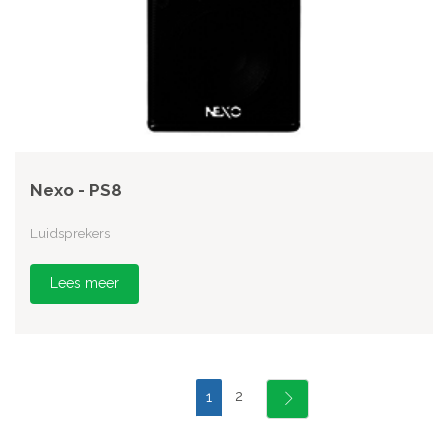
Nexo - PS8
Luidsprekers
Lees meer
2
1