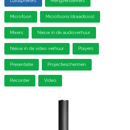
Luidsprekers
Mengversterkers
Microfoon
Microfoons (draadloos)
Mixers
Nieuw in de audioverhuur
Nieuw in de video verhuur
Players
Presentatie
Projectieschermen
Recorder
Video