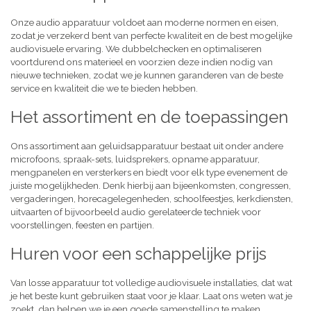
Onze audio apparatuur voldoet aan moderne normen en eisen,
zodat je verzekerd bent van perfecte kwaliteit en de best mogelijke
audiovisuele ervaring. We dubbelchecken en optimaliseren
voortdurend ons materieel en voorzien deze indien nodig van
nieuwe technieken, zodat we je kunnen garanderen van de beste
service en kwaliteit die we te bieden hebben.
Het assortiment en de toepassingen
Ons assortiment aan geluidsapparatuur bestaat uit onder andere
microfoons, spraak-sets, luidsprekers, opname apparatuur,
mengpanelen en versterkers en biedt voor elk type evenement de
juiste mogelijkheden. Denk hierbij aan bijeenkomsten, congressen,
vergaderingen, horecagelegenheden, schoolfeestjes, kerkdiensten,
uitvaarten of bijvoorbeeld audio gerelateerde techniek voor
voorstellingen, feesten en partijen.
Huren voor een schappelijke prijs
Van losse apparatuur tot volledige audiovisuele installaties, dat wat
je het beste kunt gebruiken staat voor je klaar. Laat ons weten wat je
zoekt, dan helpen we je een goede samenstelling te maken,