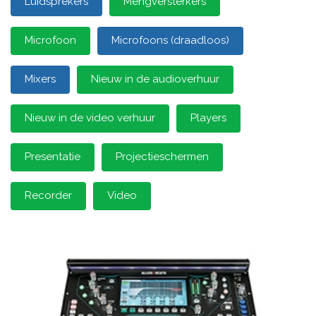
Luidsprekers
Mengversterkers
Microfoon
Microfoons (draadloos)
Mixers
Nieuw in de audioverhuur
Nieuw in de video verhuur
Players
Presentatie
Projectieschermen
Recorder
Video