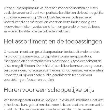
Onze audio apparatuur voldoet aan moderne normen en eisen,
zodat je verzekerd bent van perfecte kwaliteit en de best mogelijke
audiovisuele ervaring. We dubbelchecken en optimaliseren
voortdurend ons materieel en voorzien deze indien nodig van
nieuwe technieken, zodat we je kunnen garanderen van de beste
service en kwaliteit die we te bieden hebben.
Het assortiment en de toepassingen
Ons assortiment aan geluidsapparatuur bestaat uit onder andere
microfoons, spraak-sets, luidsprekers, opname apparatuur,
mengpanelen en versterkers en biedt voor elk type evenement de
juiste mogelijkheden. Denk hierbij aan bijeenkomsten, congressen,
vergaderingen, horecagelegenheden, schoolfeestjes, kerkdiensten,
uitvaarten of bijvoorbeeld audio gerelateerde techniek voor
voorstellingen, feesten en partijen.
Huren voor een schappelijke prijs
Van losse apparatuur tot volledige audiovisuele installaties, dat wat
je het beste kunt gebruiken staat voor je klaar. Laat ons weten wat je
zoekt, dan helpen we je een goede samenstelling te maken,