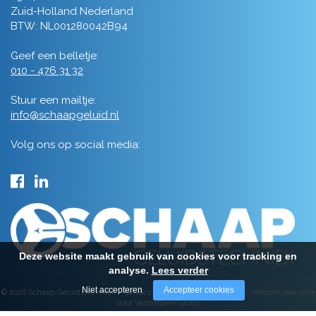
Zuid-Holland Nederland
BTW: NL001280042B94
Geef een belletje:
010 - 476 31 32
Stuur een mailtje:
info@schaapgeluid.nl
Volg ons op social media:
Deze website maakt gebruik van cookies voor tracking en
analyse.
Lees verder
Niet accepteren
Accepteer cookies
© 2026 Schaap Geluidstechniek -
privacy
-
algemene voorwaarden
-
Website realisatie
door Vanderperk Groep