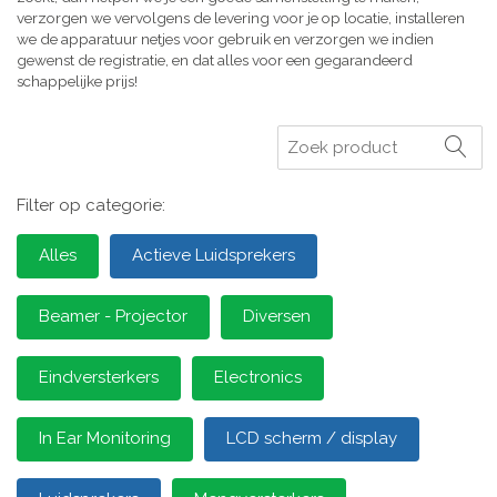
verzorgen we vervolgens de levering voor je op locatie, installeren
we de apparatuur netjes voor gebruik en verzorgen we indien
gewenst de registratie, en dat alles voor een gegarandeerd
schappelijke prijs!
Zoeken
Filter op categorie:
Alles
Actieve Luidsprekers
Beamer - Projector
Diversen
Eindversterkers
Electronics
In Ear Monitoring
LCD scherm / display