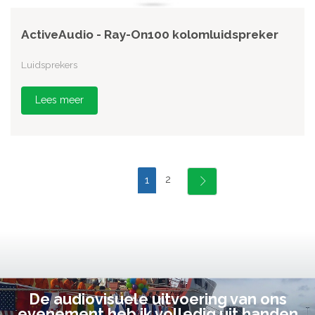
ActiveAudio - Ray-On100 kolomluidspreker
Luidsprekers
Lees meer
2
1
De audiovisuele uitvoering van ons
evenement heb ik volledig uit handen