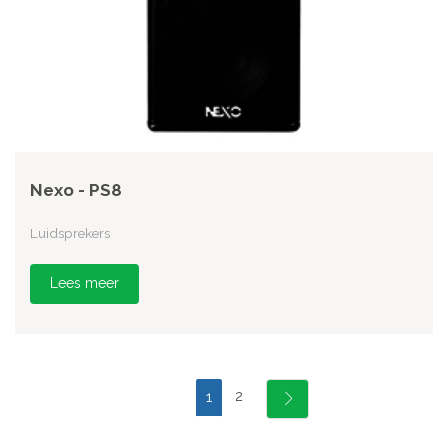
Nexo - PS8
Luidsprekers
Lees meer
2
1