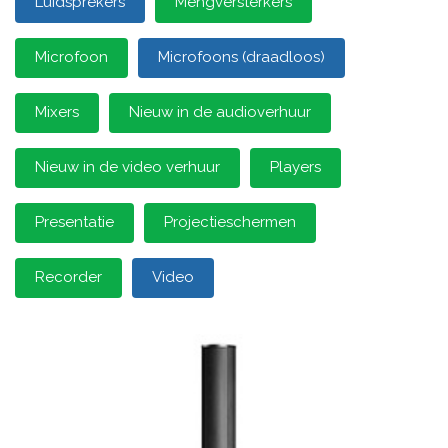
Luidsprekers
Mengversterkers
Microfoon
Microfoons (draadloos)
Mixers
Nieuw in de audioverhuur
Nieuw in de video verhuur
Players
Presentatie
Projectieschermen
Recorder
Video