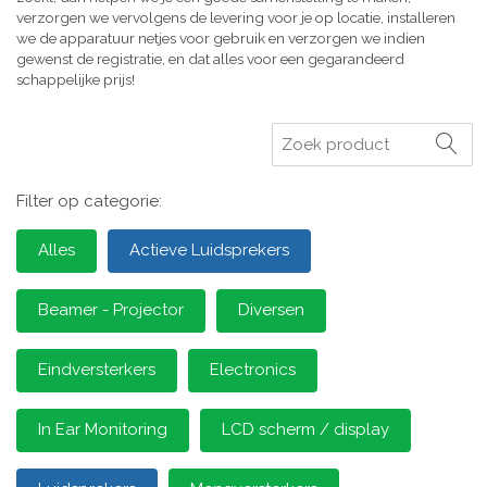
verzorgen we vervolgens de levering voor je op locatie, installeren
we de apparatuur netjes voor gebruik en verzorgen we indien
gewenst de registratie, en dat alles voor een gegarandeerd
schappelijke prijs!
Zoeken
Filter op categorie:
Alles
Actieve Luidsprekers
Beamer - Projector
Diversen
Eindversterkers
Electronics
In Ear Monitoring
LCD scherm / display