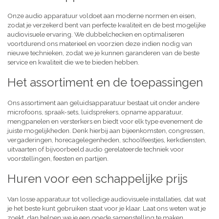
Onze audio apparatuur voldoet aan moderne normen en eisen,
zodat je verzekerd bent van perfecte kwaliteit en de best mogelijke
audiovisuele ervaring. We dubbelchecken en optimaliseren
voortdurend ons materieel en voorzien deze indien nodig van
nieuwe technieken, zodat we je kunnen garanderen van de beste
service en kwaliteit die we te bieden hebben.
Het assortiment en de toepassingen
Ons assortiment aan geluidsapparatuur bestaat uit onder andere
microfoons, spraak-sets, luidsprekers, opname apparatuur,
mengpanelen en versterkers en biedt voor elk type evenement de
juiste mogelijkheden. Denk hierbij aan bijeenkomsten, congressen,
vergaderingen, horecagelegenheden, schoolfeestjes, kerkdiensten,
uitvaarten of bijvoorbeeld audio gerelateerde techniek voor
voorstellingen, feesten en partijen.
Huren voor een schappelijke prijs
Van losse apparatuur tot volledige audiovisuele installaties, dat wat
je het beste kunt gebruiken staat voor je klaar. Laat ons weten wat je
zoekt, dan helpen we je een goede samenstelling te maken,