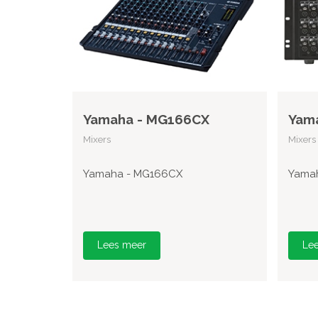
Yamaha - MG166CX
Yama
Mixers
Mixers
Yamaha - MG166CX
Yamah
Lees meer
Le