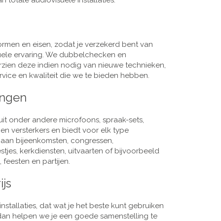
 totale audiovisuele installaties.
men en eisen, zodat je verzekerd bent van
suele ervaring. We dubbelchecken en
rzien deze indien nodig van nieuwe technieken,
vice en kwaliteit die we te bieden hebben.
ingen
it onder andere microfoons, spraak-sets,
n versterkers en biedt voor elk type
j aan bijeenkomsten, congressen,
es, kerkdiensten, uitvaarten of bijvoorbeeld
 feesten en partijen.
ijs
nstallaties, dat wat je het beste kunt gebruiken
, dan helpen we je een goede samenstelling te