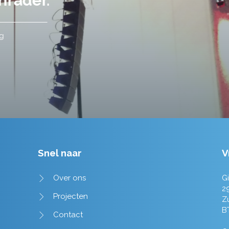
tot in de puntjes verzorgd.
Tim de Lange
Snel naar
V
Over ons
Gi
2
Projecten
Z
B
Contact