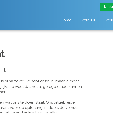
Link
Home
Verhuur
Ver
t
nt
 bijna zover. Je hebt er zin in, maar je moet
grijks. Je weet dat het al geregeld had kunnen
men..
n wat ons te doen staat. Ons uitgebreide
arant voor dé oplossing, middels de verhuur