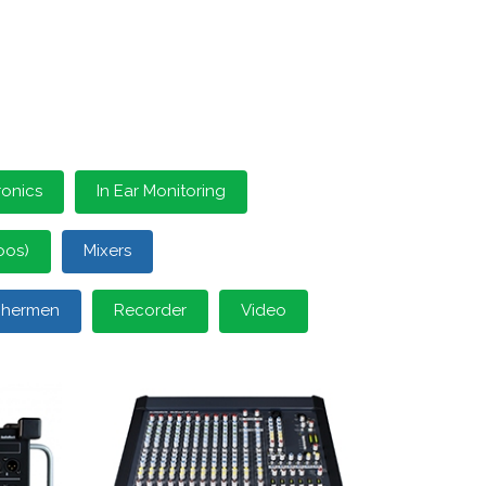
ronics
In Ear Monitoring
oos)
Mixers
schermen
Recorder
Video