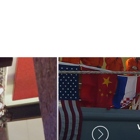
ment heb ik
anrader! Alles