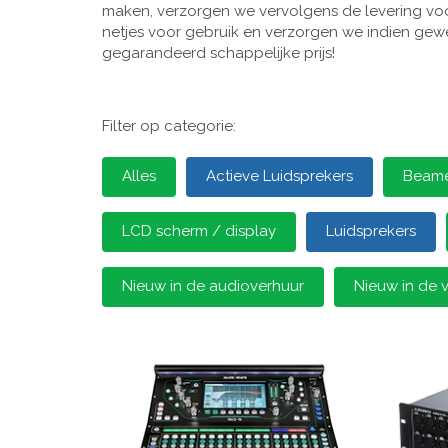
maken, verzorgen we vervolgens de levering voor
netjes voor gebruik en verzorgen we indien gewen
gegarandeerd schappelijke prijs!
Filter op categorie:
Alles
Actieve Luidsprekers
Beamer
LCD scherm / display
Luidsprekers
Nieuw in de audioverhuur
Nieuw in de 