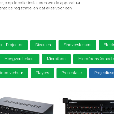
 je op locatie, installeren we de apparatuur
st de registratie, en dat alles voor een
 - Projector
Diversen
Eindversterkers
Elect
Mengversterkers
Microfoon
Microfoons (draadl
video verhuur
Players
Presentatie
Projectie