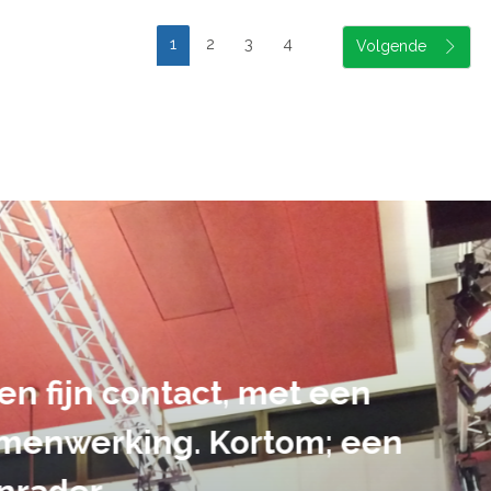
1
2
3
4
suele uitvoering van ons evene
handen gegeven en dat is een a