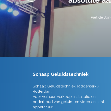
Schaap Geluidstechniek
Schaap Geluidstechniek, Ridderkerk /
Rotterdam.
Voor verhuur, verkoop, installatie en
onderhoud van geluid- en video en licht
apparatuur.