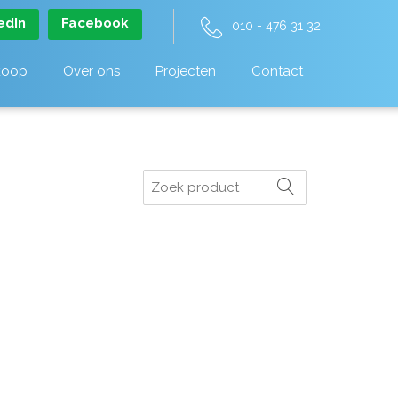
edIn
Facebook
010 - 476 31 32
koop
Over ons
Projecten
Contact
Zoeken