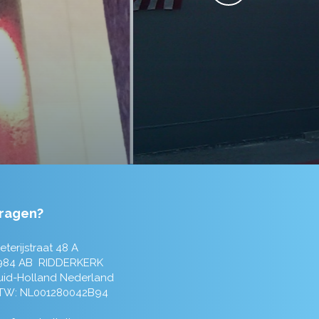
ragen?
eterijstraat 48 A
984 AB RIDDERKERK
uid-Holland Nederland
TW: NL001280042B94