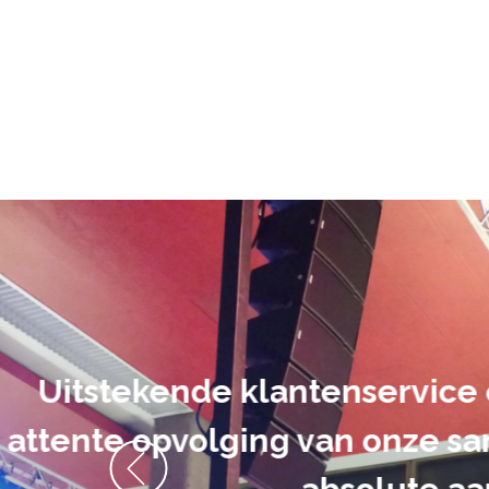
De audiovi
volledig uit 