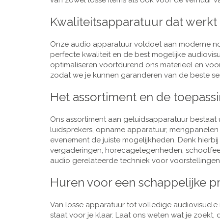
van zowel losse items als ook voor de verhuur van
Kwaliteitsapparatuur dat werkt
Onze audio apparatuur voldoet aan moderne nor
perfecte kwaliteit en de best mogelijke audiovi
optimaliseren voortdurend ons materieel en voo
zodat we je kunnen garanderen van de beste ser
Het assortiment en de toepass
Ons assortiment aan geluidsapparatuur bestaat u
luidsprekers, opname apparatuur, mengpanelen e
evenement de juiste mogelijkheden. Denk hierbi
vergaderingen, horecagelegenheden, schoolfeestj
audio gerelateerde techniek voor voorstellingen,
Huren voor een schappelijke pr
Van losse apparatuur tot volledige audiovisuele i
staat voor je klaar. Laat ons weten wat je zoekt