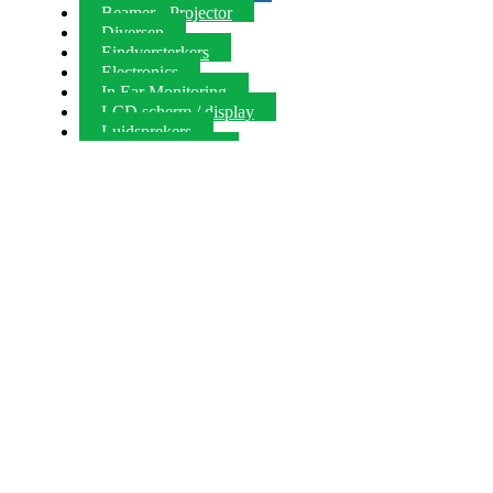
Beamer - Projector
Diversen
Eindversterkers
Electronics
In Ear Monitoring
LCD scherm / display
Luidsprekers
Mengversterkers
Microfoon
Microfoons (draadloos)
Mixers
Nieuw in de audioverhuur
Nieuw in de video verhuur
Players
Presentatie
Projectieschermen
Recorder
Video