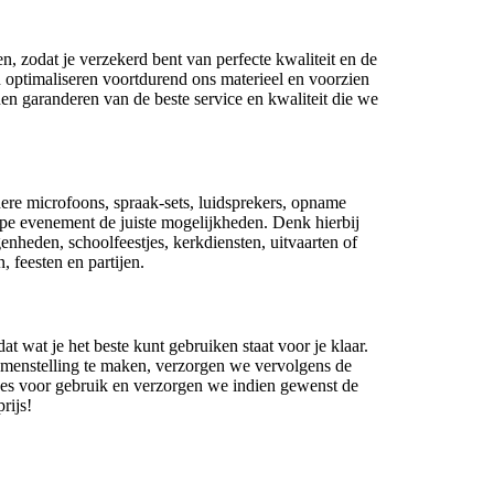
 zodat je verzekerd bent van perfecte kwaliteit en de
 optimaliseren voortdurend ons materieel en voorzien
n garanderen van de beste service en kwaliteit die we
dere microfoons, spraak-sets, luidsprekers, opname
ype evenement de juiste mogelijkheden. Denk hierbij
nheden, schoolfeestjes, kerkdiensten, uitvaarten of
, feesten en partijen.
dat wat je het beste kunt gebruiken staat voor je klaar.
amenstelling te maken, verzorgen we vervolgens de
etjes voor gebruik en verzorgen we indien gewenst de
rijs!