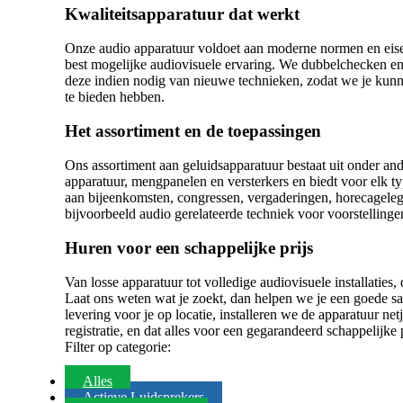
Kwaliteitsapparatuur dat werkt
Onze audio apparatuur voldoet aan moderne normen en eisen,
best mogelijke audiovisuele ervaring. We dubbelchecken en
deze indien nodig van nieuwe technieken, zodat we je kunne
te bieden hebben.
Het assortiment en de toepassingen
Ons assortiment aan geluidsapparatuur bestaat uit onder an
apparatuur, mengpanelen en versterkers en biedt voor elk t
aan bijeenkomsten, congressen, vergaderingen, horecagelege
bijvoorbeeld audio gerelateerde techniek voor voorstellingen
Huren voor een schappelijke prijs
Van losse apparatuur tot volledige audiovisuele installaties, 
Laat ons weten wat je zoekt, dan helpen we je een goede s
levering voor je op locatie, installeren we de apparatuur n
registratie, en dat alles voor een gegarandeerd schappelijke p
Filter op categorie:
Alles
Actieve Luidsprekers