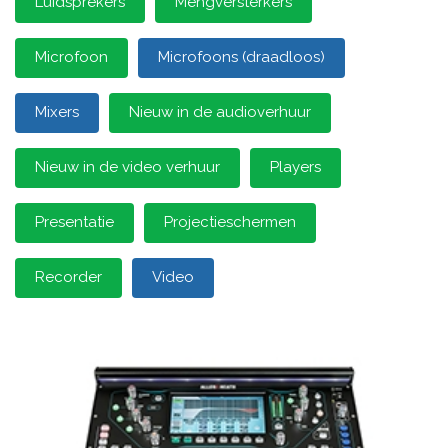
Luidsprekers
Mengversterkers
Microfoon
Microfoons (draadloos)
Mixers
Nieuw in de audioverhuur
Nieuw in de video verhuur
Players
Presentatie
Projectieschermen
Recorder
Video