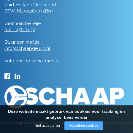
Zuid-Holland Nederland
BTW: NL001280042B94
Geef een belletje:
010 - 476 31 32
Stuur een mailtje:
info@schaapgeluid.nl
Volg ons op social media:
Deze website maakt gebruik van cookies voor tracking en
analyse.
Lees verder
© 2026 Schaap Geluidstechniek -
privacy
-
algemene voorwaarden
-
Website realisatie
Niet accepteren
Accepteer cookies
door Vanderperk Groep