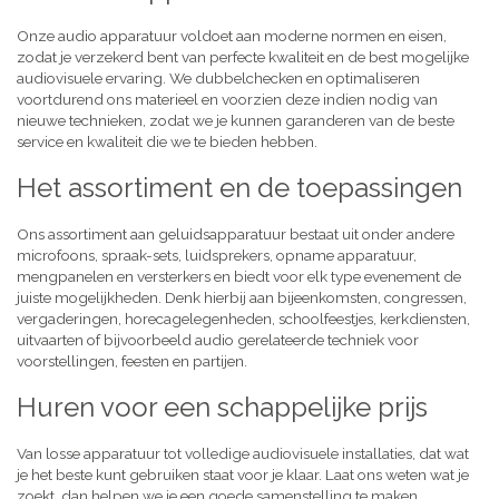
Onze audio apparatuur voldoet aan moderne normen en eisen,
zodat je verzekerd bent van perfecte kwaliteit en de best mogelijke
audiovisuele ervaring. We dubbelchecken en optimaliseren
voortdurend ons materieel en voorzien deze indien nodig van
nieuwe technieken, zodat we je kunnen garanderen van de beste
service en kwaliteit die we te bieden hebben.
Het assortiment en de toepassingen
Ons assortiment aan geluidsapparatuur bestaat uit onder andere
microfoons, spraak-sets, luidsprekers, opname apparatuur,
mengpanelen en versterkers en biedt voor elk type evenement de
juiste mogelijkheden. Denk hierbij aan bijeenkomsten, congressen,
vergaderingen, horecagelegenheden, schoolfeestjes, kerkdiensten,
uitvaarten of bijvoorbeeld audio gerelateerde techniek voor
voorstellingen, feesten en partijen.
Huren voor een schappelijke prijs
Van losse apparatuur tot volledige audiovisuele installaties, dat wat
je het beste kunt gebruiken staat voor je klaar. Laat ons weten wat je
zoekt, dan helpen we je een goede samenstelling te maken,