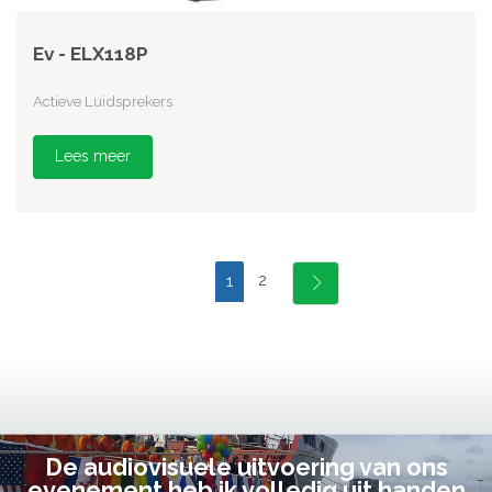
Ev - ELX118P
Actieve Luidsprekers
Lees meer
2
1
De audiovisuele uitvoering van ons
evenement heb ik volledig uit handen