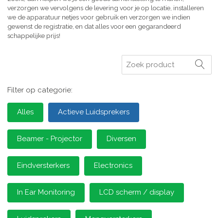
verzorgen we vervolgens de levering voor je op locatie, installeren
we de apparatuur netjes voor gebruik en verzorgen we indien
gewenst de registratie, en dat alles voor een gegarandeerd
schappelijke prijs!
Zoeken
Filter op categorie:
Alles
Actieve Luidsprekers
Beamer - Projector
Diversen
Eindversterkers
Electronics
In Ear Monitoring
LCD scherm / display