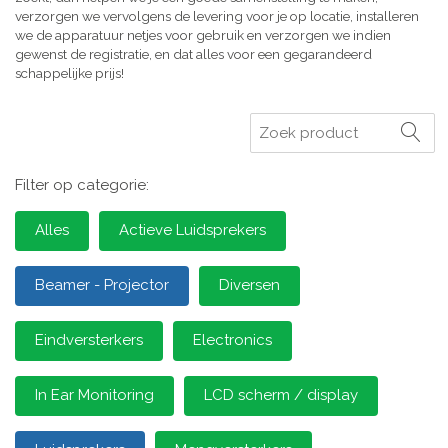
verzorgen we vervolgens de levering voor je op locatie, installeren
we de apparatuur netjes voor gebruik en verzorgen we indien
gewenst de registratie, en dat alles voor een gegarandeerd
schappelijke prijs!
Zoeken
Filter op categorie:
Alles
Actieve Luidsprekers
Beamer - Projector
Diversen
Eindversterkers
Electronics
In Ear Monitoring
LCD scherm / display