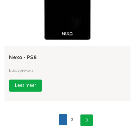
Nexo - PS8
Luidsprekers
Lees meer
2
1