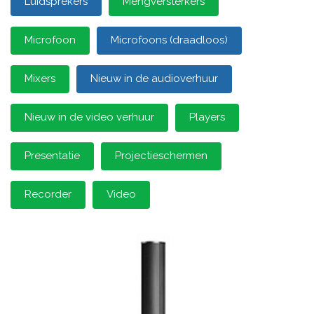
Luidsprekers
Mengversterkers
Microfoon
Microfoons (draadloos)
Mixers
Nieuw in de audioverhuur
Nieuw in de video verhuur
Players
Presentatie
Projectieschermen
Recorder
Video