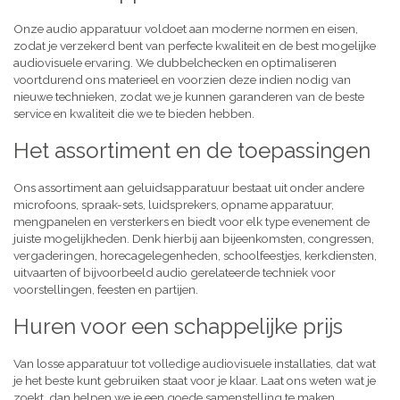
Onze audio apparatuur voldoet aan moderne normen en eisen,
zodat je verzekerd bent van perfecte kwaliteit en de best mogelijke
audiovisuele ervaring. We dubbelchecken en optimaliseren
voortdurend ons materieel en voorzien deze indien nodig van
nieuwe technieken, zodat we je kunnen garanderen van de beste
service en kwaliteit die we te bieden hebben.
Het assortiment en de toepassingen
Ons assortiment aan geluidsapparatuur bestaat uit onder andere
microfoons, spraak-sets, luidsprekers, opname apparatuur,
mengpanelen en versterkers en biedt voor elk type evenement de
juiste mogelijkheden. Denk hierbij aan bijeenkomsten, congressen,
vergaderingen, horecagelegenheden, schoolfeestjes, kerkdiensten,
uitvaarten of bijvoorbeeld audio gerelateerde techniek voor
voorstellingen, feesten en partijen.
Huren voor een schappelijke prijs
Van losse apparatuur tot volledige audiovisuele installaties, dat wat
je het beste kunt gebruiken staat voor je klaar. Laat ons weten wat je
zoekt, dan helpen we je een goede samenstelling te maken,