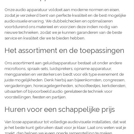
Onze audio apparatuur voldoet aan moderne normen en eisen,
zodat je verzekerd bent van perfecte kwaliteit en de best mogelijke
audiovisuele ervaring. We dubbelchecken en optimaliseren
voortdurend ons materieel en voorzien deze indien nodig van
nieuwe technieken, zodat we je kunnen garanderen van de beste
service en kwaliteit die we te bieden hebben.
Het assortiment en de toepassingen
Ons assortiment aan geluidsapparatuur bestaat uit onder andere
microfoons, spraak-sets, luidsprekers, opname apparatuur,
mengpanelen en versterkers en biedt voor elk type evenement de
juiste mogelijkheden. Denk hierbij aan bijeenkomsten, congressen,
vergaderingen, horecagelegenheden, schoolfeestjes, kerkdiensten,
uitvaarten of bijvoorbeeld audio gerelateerde techniek voor
voorstellingen, feesten en partijen.
Huren voor een schappelijke prijs
Van losse apparatuur tot volledige audiovisuele installaties, dat wat
je het beste kunt gebruiken staat voor je klaar. Laat ons weten wat je
zoekt, dan helpen we je een goede samenstelling te maken,