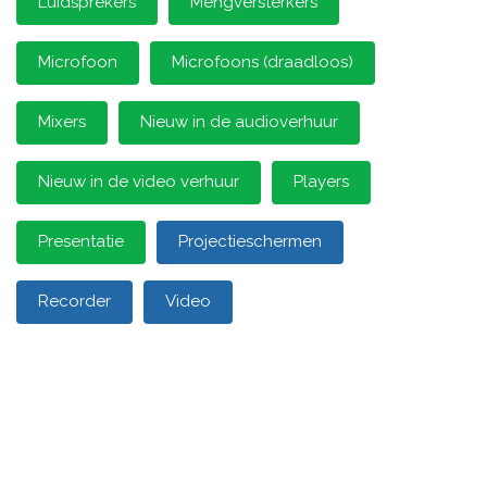
Luidsprekers
Mengversterkers
Microfoon
Microfoons (draadloos)
Mixers
Nieuw in de audioverhuur
Nieuw in de video verhuur
Players
Presentatie
Projectieschermen
Recorder
Video