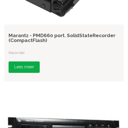
Marantz - PMD660 port. SolidStateRecorder
(CompactFlash)
Recorder
Lees meer