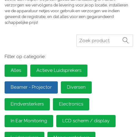
verzorgen we vervolgens de levering voor je op locatie, installeren
we de apparatuur netjes voor gebruik en verzorgen we indien
gewenst de registratie, en dat alles voor een gegarandeerd
schappelijke prijs!
Zoeken
Filter op categorie:
Alles
Actieve Luidsprekers
Beamer - Projector
Diversen
Eindversterkers
Electronics
In Ear Monitoring
LCD scherm / display