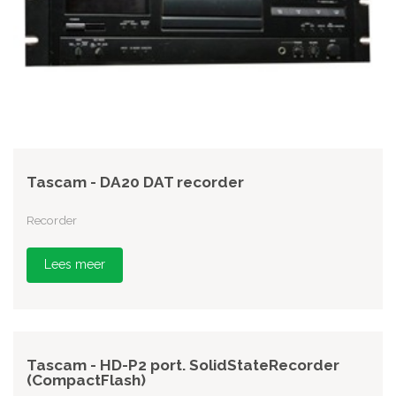
Tascam - DA20 DAT recorder
Recorder
Lees meer
Tascam - HD-P2 port. SolidStateRecorder
(CompactFlash)