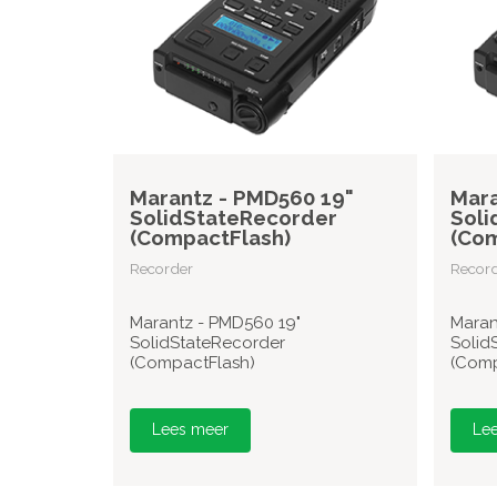
Marantz - PMD560 19"
Mara
SolidStateRecorder
Soli
(CompactFlash)
(Com
Recorder
Recor
Marantz - PMD560 19"
Maran
SolidStateRecorder
Solid
(CompactFlash)
(Comp
Lees meer
Le