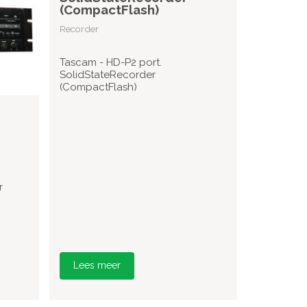
(CompactFlash)
Recorder
Tascam - HD-P2 port.
SolidStateRecorder
(CompactFlash)
r
Lees meer