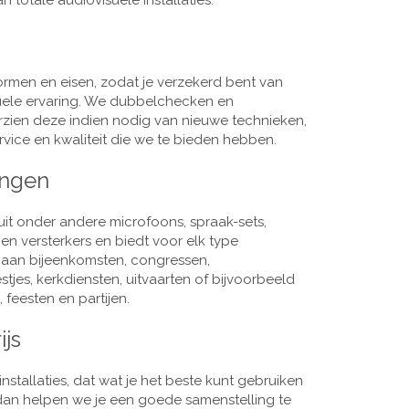
 totale audiovisuele installaties.
men en eisen, zodat je verzekerd bent van
suele ervaring. We dubbelchecken en
rzien deze indien nodig van nieuwe technieken,
vice en kwaliteit die we te bieden hebben.
ingen
it onder andere microfoons, spraak-sets,
n versterkers en biedt voor elk type
j aan bijeenkomsten, congressen,
es, kerkdiensten, uitvaarten of bijvoorbeeld
 feesten en partijen.
ijs
nstallaties, dat wat je het beste kunt gebruiken
, dan helpen we je een goede samenstelling te