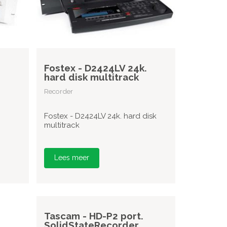
Fostex - D2424LV 24k.
hard disk multitrack
Recorder
Fostex - D2424LV 24k. hard disk
multitrack
Lees meer
Tascam - HD-P2 port.
SolidStateRecorder