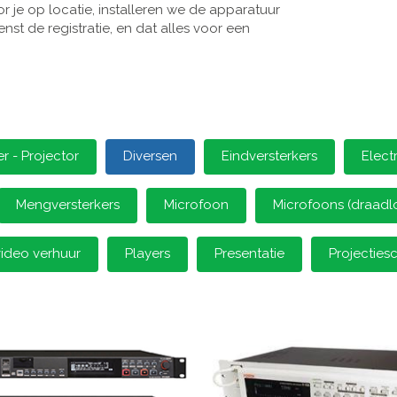
 je op locatie, installeren we de apparatuur
st de registratie, en dat alles voor een
 - Projector
Diversen
Eindversterkers
Elect
Mengversterkers
Microfoon
Microfoons (draadl
video verhuur
Players
Presentatie
Projectie