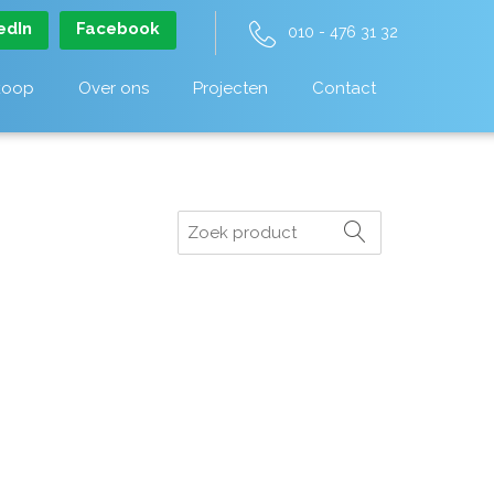
edIn
Facebook
010 - 476 31 32
koop
Over ons
Projecten
Contact
Zoeken