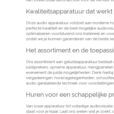
van zowel losse items als ook voor de verhuur van
Kwaliteitsapparatuur dat werkt
Onze audio apparatuur voldoet aan moderne nor
perfecte kwaliteit en de best mogelijke audiovi
optimaliseren voortdurend ons materieel en voo
zodat we je kunnen garanderen van de beste ser
Het assortiment en de toepass
Ons assortiment aan geluidsapparatuur bestaat u
luidsprekers, opname apparatuur, mengpanelen e
evenement de juiste mogelijkheden. Denk hierbi
vergaderingen, horecagelegenheden, schoolfeestj
audio gerelateerde techniek voor voorstellingen,
Huren voor een schappelijke pr
Van losse apparatuur tot volledige audiovisuele i
staat voor je klaar. Laat ons weten wat je zoekt