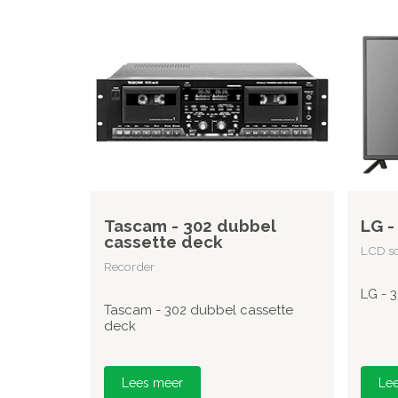
Tascam - 302 dubbel
LG -
cassette deck
LCD sc
Recorder
LG - 
Tascam - 302 dubbel cassette
deck
Lees meer
Le