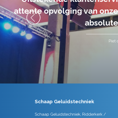
volledig uit 
Schaap Geluidstechniek
Schaap Geluidstechniek, Ridderkerk /