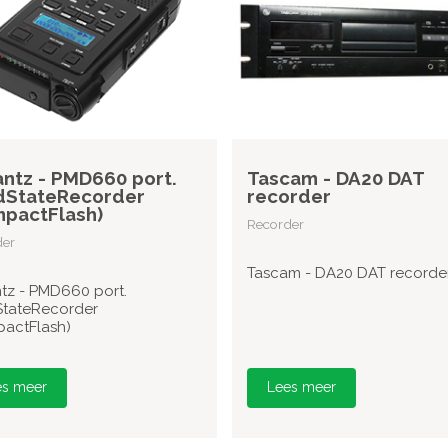
ntz - PMD660 port.
Tascam - DA20 DAT
dStateRecorder
recorder
pactFlash)
Recorder
der
Tascam - DA20 DAT recorde
tz - PMD660 port.
StateRecorder
actFlash)
es meer
Lees meer