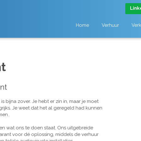
Link
Home
Verhuur
Ver
t
nt
 bijna zover. Je hebt er zin in, maar je moet
grijks. Je weet dat het al geregeld had kunnen
men..
n wat ons te doen staat. Ons uitgebreide
arant voor dé oplossing, middels de verhuur