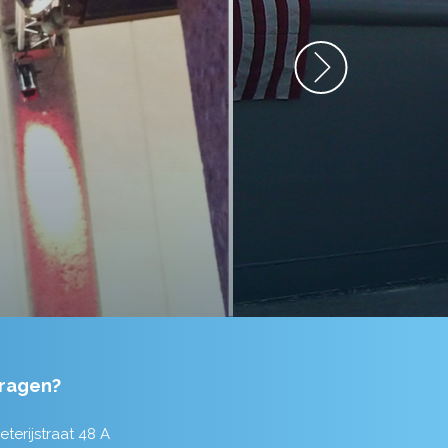
anrader! Alles
ragen?
eterijstraat 48 A