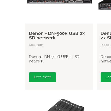
Denon - DN-500R USB 2x
Den
SD netwerk
2x S
Recorder
Recor
Denon - DN-500R USB 2x SD
Denon
netwerk
netwe
Lees meer
Le