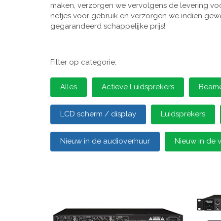
maken, verzorgen we vervolgens de levering voor
netjes voor gebruik en verzorgen we indien gewen
gegarandeerd schappelijke prijs!
Filter op categorie:
Alles
Actieve Luidsprekers
Beamer
LCD scherm / display
Luidsprekers
Nieuw in de audioverhuur
Nieuw in de 