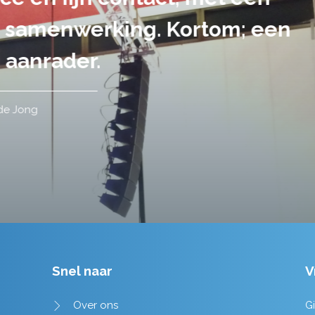
handen gegeven en dat is een a
tot in de puntjes verzorgd.
Tim de Lange
Snel naar
V
Over ons
Gi