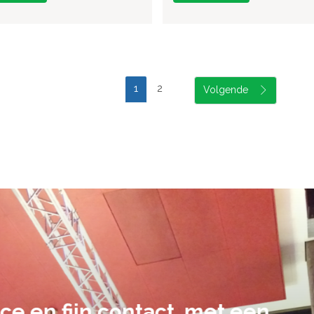
1
2
suele uitvoering van ons evene