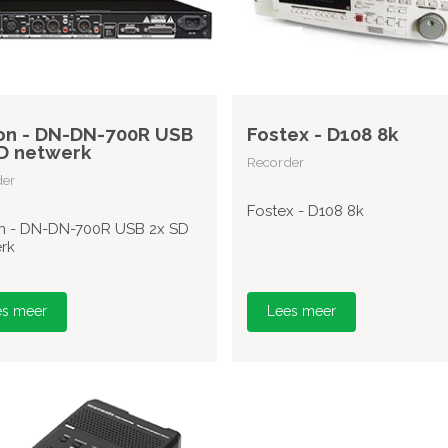
on - DN-DN-700R USB
Fostex - D108 8k
D netwerk
Recorder
der
Fostex - D108 8k
 - DN-DN-700R USB 2x SD
rk
es meer
Lees meer