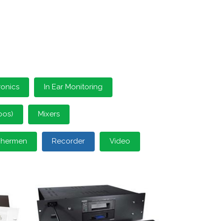
ronics
In Ear Monitoring
oos)
Mixers
schermen
Recorder
Video