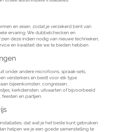
 totale audiovisuele installaties.
men en eisen, zodat je verzekerd bent van
suele ervaring. We dubbelchecken en
rzien deze indien nodig van nieuwe technieken,
vice en kwaliteit die we te bieden hebben.
ingen
it onder andere microfoons, spraak-sets,
n versterkers en biedt voor elk type
j aan bijeenkomsten, congressen,
es, kerkdiensten, uitvaarten of bijvoorbeeld
 feesten en partijen.
ijs
nstallaties, dat wat je het beste kunt gebruiken
, dan helpen we je een goede samenstelling te