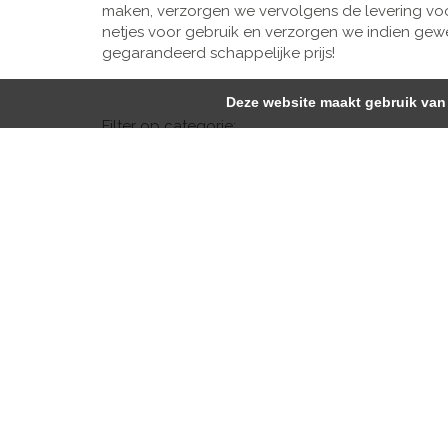
maken, verzorgen we vervolgens de levering voor
netjes voor gebruik en verzorgen we indien gewen
gegarandeerd schappelijke prijs!
Deze website maakt gebruik van 
Filter op categorie:
Alles
Actieve Luidsprekers
Beamer
LCD scherm / display
Luidsprekers
Nieuw in de audioverhuur
Nieuw in de 