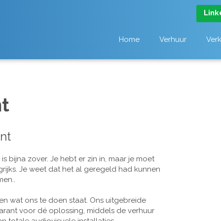
Link
Home
Verhuur
Ver
t
nt
 bijna zover. Je hebt er zin in, maar je moet
grijks. Je weet dat het al geregeld had kunnen
men..
n wat ons te doen staat. Ons uitgebreide
arant voor dé oplossing, middels de verhuur