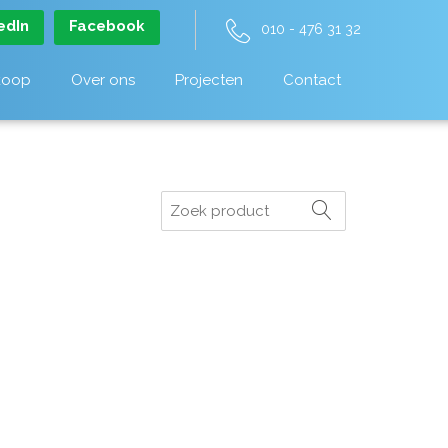
edIn
Facebook
010 - 476 31 32
koop
Over ons
Projecten
Contact
Zoeken