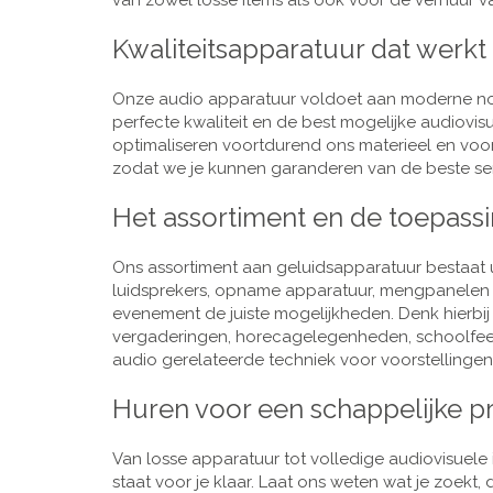
van zowel losse items als ook voor de verhuur van
Kwaliteitsapparatuur dat werkt
Onze audio apparatuur voldoet aan moderne nor
perfecte kwaliteit en de best mogelijke audiovi
optimaliseren voortdurend ons materieel en voo
zodat we je kunnen garanderen van de beste ser
Het assortiment en de toepass
Ons assortiment aan geluidsapparatuur bestaat u
luidsprekers, opname apparatuur, mengpanelen e
evenement de juiste mogelijkheden. Denk hierbi
vergaderingen, horecagelegenheden, schoolfeestj
audio gerelateerde techniek voor voorstellingen,
Huren voor een schappelijke pr
Van losse apparatuur tot volledige audiovisuele i
staat voor je klaar. Laat ons weten wat je zoekt