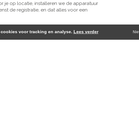
 je op locatie, installeren we de apparatuur
st de registratie, en dat alles voor een
cookies voor tracking en analyse.
Lees verder
Nie
 - Projector
Diversen
Eindversterkers
Elect
Mengversterkers
Microfoon
Microfoons (draadl
video verhuur
Players
Presentatie
Projectie