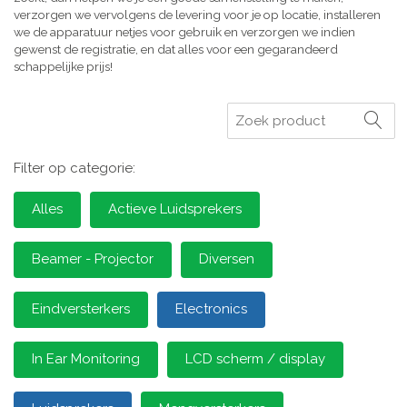
verzorgen we vervolgens de levering voor je op locatie, installeren
we de apparatuur netjes voor gebruik en verzorgen we indien
gewenst de registratie, en dat alles voor een gegarandeerd
schappelijke prijs!
Zoeken
Filter op categorie:
Alles
Actieve Luidsprekers
Beamer - Projector
Diversen
Eindversterkers
Electronics
In Ear Monitoring
LCD scherm / display