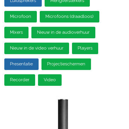
Luidsprekers
Mengversterkers
Microfoon
Microfoons (draadloos)
Mixers
Nieuw in de audioverhuur
Nieuw in de video verhuur
Players
Presentatie
Projectieschermen
Recorder
Video