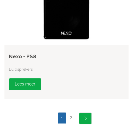
Nexo - PS8
Luidsprekers
Lees meer
2
1