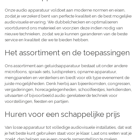
Onze audio apparatuur voldoet aan moderne normen en eisen,
zodat je verzekerd bent van perfecte kwaliteit en de best mogelijke
audiovisuele ervaring. We dubbelchecken en optimaliseren
voortdurend ons materieel en voorzien deze indien nodig van
nieuwe technieken, zodat we je kunnen garanderen van de beste
service en kwaliteit die we te bieden hebben.
Het assortiment en de toepassingen
Ons assortiment aan geluidsapparatuur bestaat uit onder andere
microfoons, spraak-sets, luidsprekers, opname apparatuur,
mengpanelen en versterkers en biedt voor elk type evenement de
juiste mogelijkheden. Denk hierbij aan bijeenkomsten, congressen,
vergaderingen, horecagelegenheden, schoolfeestjes, kerkdiensten,
uitvaarten of bijvoorbeeld audio gerelateerde techniek voor
voorstellingen, feesten en partijen.
Huren voor een schappelijke prijs
Van losse apparatuur tot volledige audiovisuele installaties, dat wat
je het beste kunt gebruiken staat voor je klaar. Laat ons weten wat je
zoekt, dan helpen we je een goede samenstelling te maken,