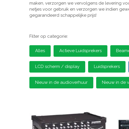
maken, verzorgen we vervolgens de levering voor
netjes voor gebruik en verzorgen we indien gewen
gegarandeerd schappelijke prijs!
Filter op categorie:
Alles
Actieve Luidsprekers
Beamer
LCD scherm / display
Luidsprekers
Nieuw in de audioverhuur
Nieuw in de 