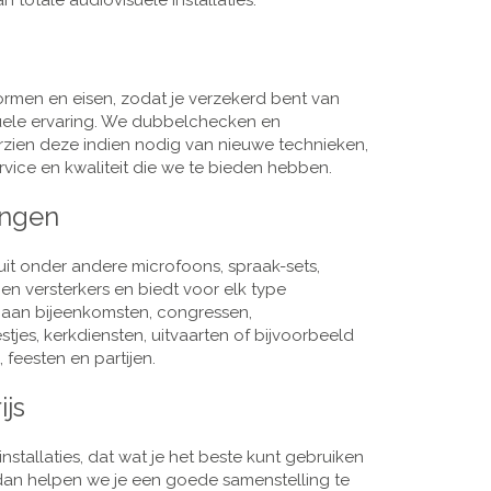
 totale audiovisuele installaties.
men en eisen, zodat je verzekerd bent van
suele ervaring. We dubbelchecken en
rzien deze indien nodig van nieuwe technieken,
vice en kwaliteit die we te bieden hebben.
ingen
it onder andere microfoons, spraak-sets,
n versterkers en biedt voor elk type
j aan bijeenkomsten, congressen,
es, kerkdiensten, uitvaarten of bijvoorbeeld
 feesten en partijen.
ijs
nstallaties, dat wat je het beste kunt gebruiken
, dan helpen we je een goede samenstelling te