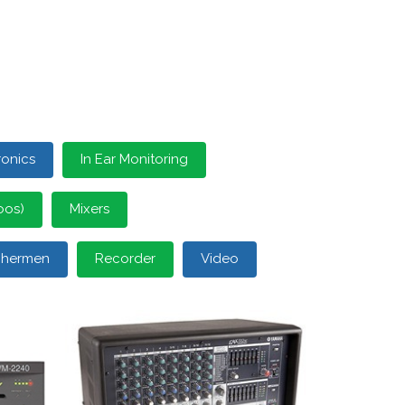
ronics
In Ear Monitoring
oos)
Mixers
schermen
Recorder
Video