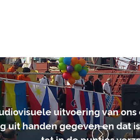
ment heb ik
anrader! Alles