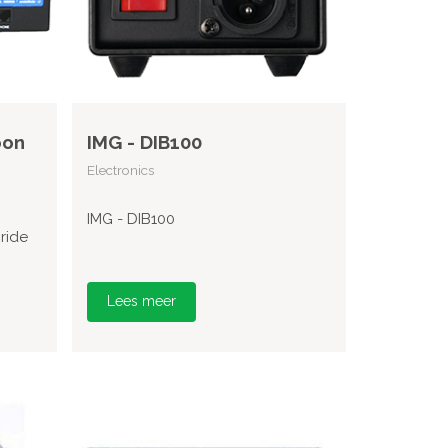
oon
IMG - DIB100
Electronics
IMG - DIB100
ride
Lees meer