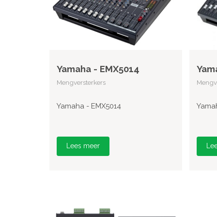
Yamaha - EMX5014
Yam
Mengversterkers
Mengve
Yamaha - EMX5014
Yamah
Lees meer
Le