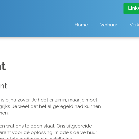
Link
Home
Verhuur
Ver
t
nt
 bijna zover. Je hebt er zin in, maar je moet
grijks. Je weet dat het al geregeld had kunnen
men..
n wat ons te doen staat. Ons uitgebreide
arant voor dé oplossing, middels de verhuur