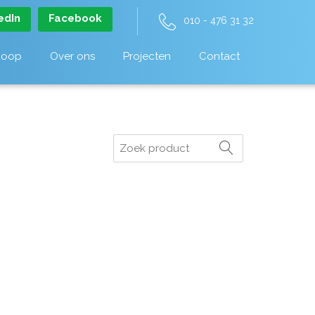
edIn
Facebook
010 - 476 31 32
koop
Over ons
Projecten
Contact
Zoeken