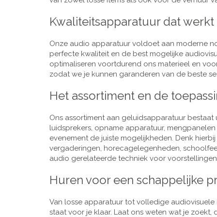
van zowel losse items als ook voor de verhuur van
Kwaliteitsapparatuur dat werkt
Onze audio apparatuur voldoet aan moderne nor
perfecte kwaliteit en de best mogelijke audiovi
optimaliseren voortdurend ons materieel en voo
zodat we je kunnen garanderen van de beste ser
Het assortiment en de toepass
Ons assortiment aan geluidsapparatuur bestaat u
luidsprekers, opname apparatuur, mengpanelen e
evenement de juiste mogelijkheden. Denk hierbi
vergaderingen, horecagelegenheden, schoolfeestj
audio gerelateerde techniek voor voorstellingen,
Huren voor een schappelijke pr
Van losse apparatuur tot volledige audiovisuele i
staat voor je klaar. Laat ons weten wat je zoekt