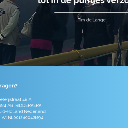
ragen?
eterijstraat 48 A
984 AB RIDDERKERK
uid-Holland Nederland
TW: NL001280042B94