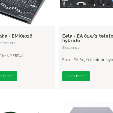
aha - EMX5016
Eela - EA 815/1 telef
hybride
rsterkers
Electronics
a - EMX5016
Eela - EA 815/1 telefoon hyb
es meer
Lees meer