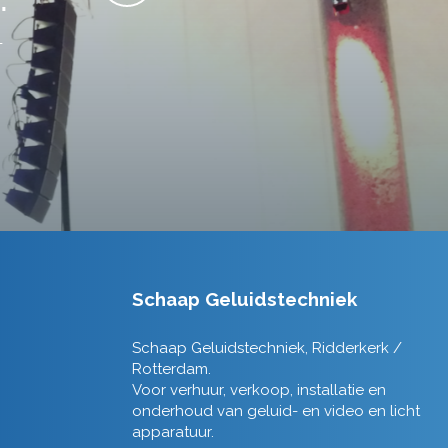
Schaap Geluidstechniek
Schaap Geluidstechniek, Ridderkerk /
Rotterdam.
Voor verhuur, verkoop, installatie en
onderhoud van geluid- en video en licht
apparatuur.