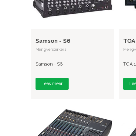
Samson - S6
TOA 
Mengversterkers
Mengve
Samson - S6
TOA 1
Lees meer
Le