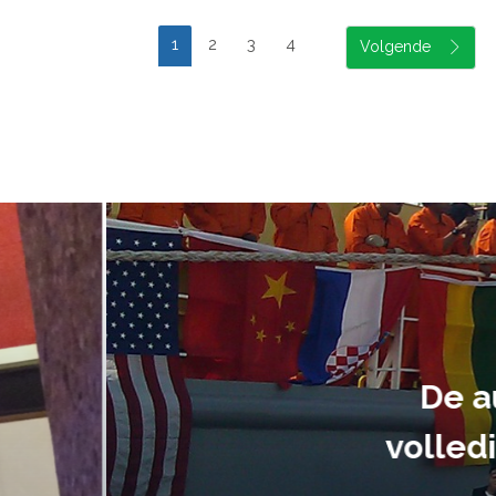
1
2
3
4
suele uitvoering van ons evene
handen gegeven en dat is een a