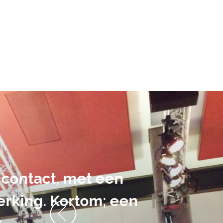
De audiovi
volledig uit 