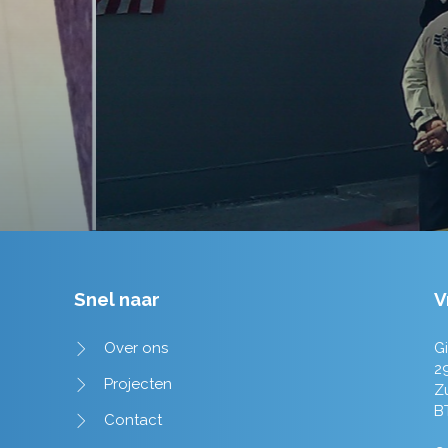
tot in de puntjes verzorgd.
Tim de Lange
Snel naar
V
Over ons
Gi
2
Projecten
Z
B
Contact