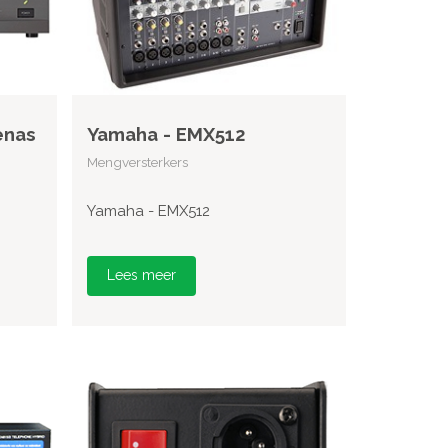
enas
Yamaha - EMX512
Mengversterkers
Yamaha - EMX512
Lees meer