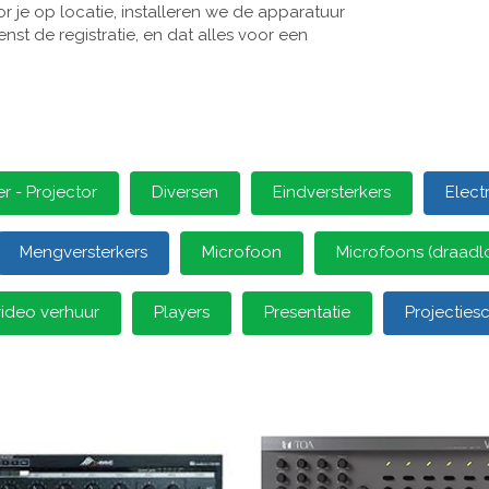
 je op locatie, installeren we de apparatuur
st de registratie, en dat alles voor een
 - Projector
Diversen
Eindversterkers
Elect
Mengversterkers
Microfoon
Microfoons (draadl
video verhuur
Players
Presentatie
Projectie