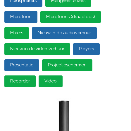
Luidsprekers
Mengversterkers
Microfoon
Microfoons (draadloos)
Mixers
Nieuw in de audioverhuur
Nieuw in de video verhuur
Players
Presentatie
Projectieschermen
Recorder
Video