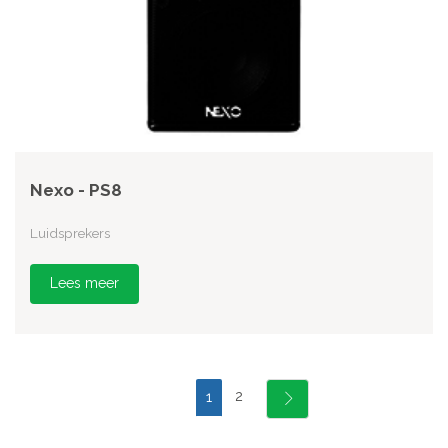
Nexo - PS8
Luidsprekers
Lees meer
2
1