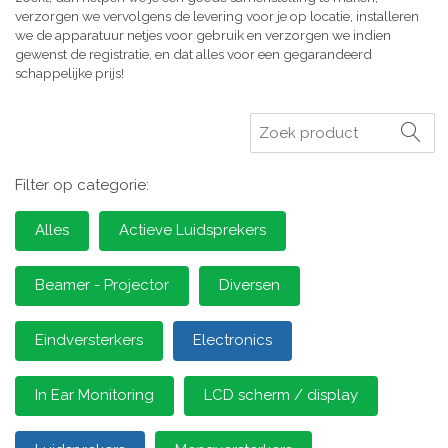
verzorgen we vervolgens de levering voor je op locatie, installeren
we de apparatuur netjes voor gebruik en verzorgen we indien
gewenst de registratie, en dat alles voor een gegarandeerd
schappelijke prijs!
Zoeken
Filter op categorie:
Alles
Actieve Luidsprekers
Beamer - Projector
Diversen
Eindversterkers
Electronics
In Ear Monitoring
LCD scherm / display