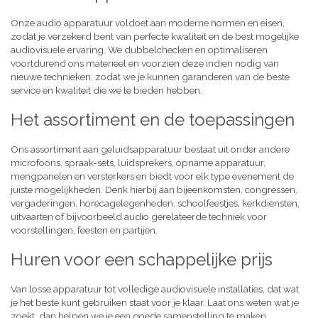
Onze audio apparatuur voldoet aan moderne normen en eisen,
zodat je verzekerd bent van perfecte kwaliteit en de best mogelijke
audiovisuele ervaring. We dubbelchecken en optimaliseren
voortdurend ons materieel en voorzien deze indien nodig van
nieuwe technieken, zodat we je kunnen garanderen van de beste
service en kwaliteit die we te bieden hebben.
Het assortiment en de toepassingen
Ons assortiment aan geluidsapparatuur bestaat uit onder andere
microfoons, spraak-sets, luidsprekers, opname apparatuur,
mengpanelen en versterkers en biedt voor elk type evenement de
juiste mogelijkheden. Denk hierbij aan bijeenkomsten, congressen,
vergaderingen, horecagelegenheden, schoolfeestjes, kerkdiensten,
uitvaarten of bijvoorbeeld audio gerelateerde techniek voor
voorstellingen, feesten en partijen.
Huren voor een schappelijke prijs
Van losse apparatuur tot volledige audiovisuele installaties, dat wat
je het beste kunt gebruiken staat voor je klaar. Laat ons weten wat je
zoekt, dan helpen we je een goede samenstelling te maken,