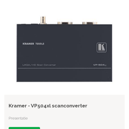
Kramer - VP504xl scanconverter
Presentatie