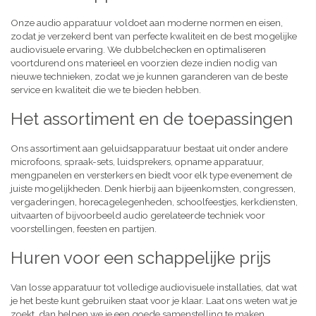
Onze audio apparatuur voldoet aan moderne normen en eisen,
zodat je verzekerd bent van perfecte kwaliteit en de best mogelijke
audiovisuele ervaring. We dubbelchecken en optimaliseren
voortdurend ons materieel en voorzien deze indien nodig van
nieuwe technieken, zodat we je kunnen garanderen van de beste
service en kwaliteit die we te bieden hebben.
Het assortiment en de toepassingen
Ons assortiment aan geluidsapparatuur bestaat uit onder andere
microfoons, spraak-sets, luidsprekers, opname apparatuur,
mengpanelen en versterkers en biedt voor elk type evenement de
juiste mogelijkheden. Denk hierbij aan bijeenkomsten, congressen,
vergaderingen, horecagelegenheden, schoolfeestjes, kerkdiensten,
uitvaarten of bijvoorbeeld audio gerelateerde techniek voor
voorstellingen, feesten en partijen.
Huren voor een schappelijke prijs
Van losse apparatuur tot volledige audiovisuele installaties, dat wat
je het beste kunt gebruiken staat voor je klaar. Laat ons weten wat je
zoekt, dan helpen we je een goede samenstelling te maken,