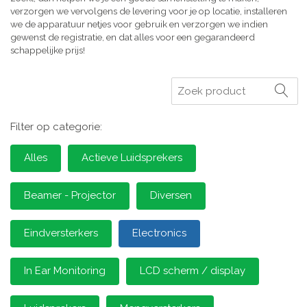
verzorgen we vervolgens de levering voor je op locatie, installeren
we de apparatuur netjes voor gebruik en verzorgen we indien
gewenst de registratie, en dat alles voor een gegarandeerd
schappelijke prijs!
Zoeken
Filter op categorie:
Alles
Actieve Luidsprekers
Beamer - Projector
Diversen
Eindversterkers
Electronics
In Ear Monitoring
LCD scherm / display