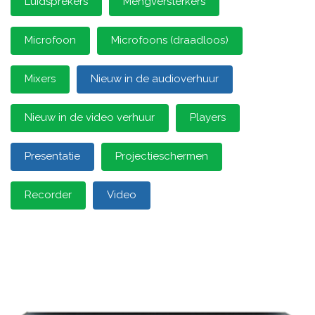
Luidsprekers
Mengversterkers
Microfoon
Microfoons (draadloos)
Mixers
Nieuw in de audioverhuur
Nieuw in de video verhuur
Players
Presentatie
Projectieschermen
Recorder
Video