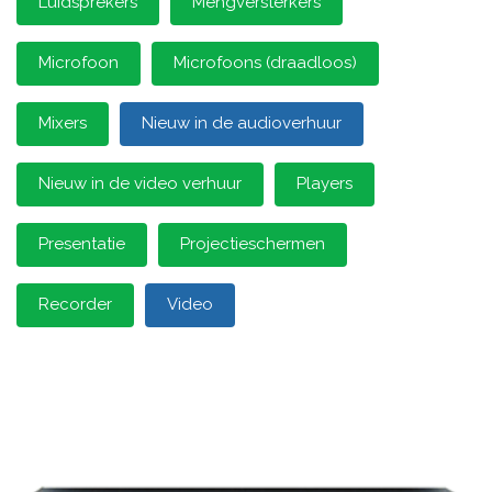
Luidsprekers
Mengversterkers
Microfoon
Microfoons (draadloos)
Mixers
Nieuw in de audioverhuur
Nieuw in de video verhuur
Players
Presentatie
Projectieschermen
Recorder
Video