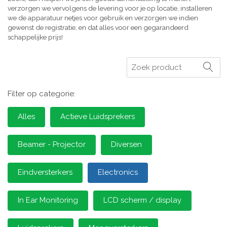
verzorgen we vervolgens de levering voor je op locatie, installeren
we de apparatuur netjes voor gebruik en verzorgen we indien
gewenst de registratie, en dat alles voor een gegarandeerd
schappelijke prijs!
Zoeken
Filter op categorie:
Alles
Actieve Luidsprekers
Beamer - Projector
Diversen
Eindversterkers
Electronics
In Ear Monitoring
LCD scherm / display