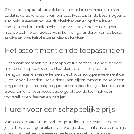
Onze audio apparatuur voldoet aan moderne normen en eisen,
zodat je verzekerd bent van perfecte kwaliteit en de best mogelijke
audiovisuele ervaring. We dubbelchecken en optimaliseren
voortdurend ons materieel en voorzien deze indien nodig van
nieuwe technieken, zodat we je kunnen garanderen van de beste
service en kwaliteit die we te bieden hebben.
Het assortiment en de toepassingen
Ons assortiment aan geluidsapparatuur bestaat uit onder andere
microfoons, spraak-sets, luidsprekers, opname apparatuur,
mengpanelen en versterkers en biedt voor elk type evenement de
juiste mogelijkheden. Denk hierbij aan bijeenkomsten, congressen,
vergaderingen, horecagelegenheden, schoolfeestjes, kerkdiensten,
uitvaarten of bijvoorbeeld audio gerelateerde techniek voor
voorstellingen, feesten en partijen.
Huren voor een schappelijke prijs
Van losse apparatuur tot volledige audiovisuele installaties, dat wat
je het beste kunt gebruiken staat voor je klaar. Laat ons weten wat je
zoekt, dan helpen we je een goede samenstelling te maken,