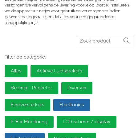
verzorgen we vervolgens de levering voor je op locatie, installeren
we de apparatuur netjes voor gebruik en verzorgen we indien
gewenst de registratie, en dat alles voor een gegarandeerd
schappelijke prijs!
Zoeken
Filter op categorie:
Alles
Actieve Luidsprekers
Beamer - Projector
Diversen
Eindversterkers
Electronics
In Ear Monitoring
LCD scherm / display