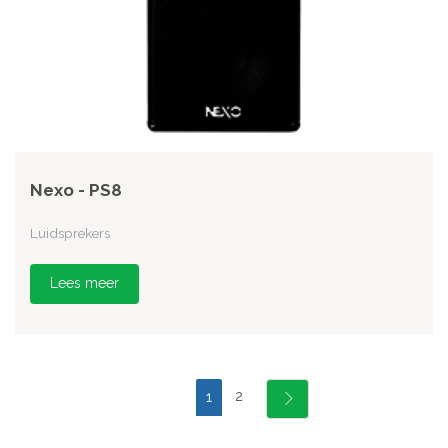
Nexo - PS8
Luidsprekers
Lees meer
2
1