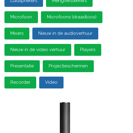
Luidsprekers
Mengversterkers
Microfoon
Microfoons (draadloos)
Mixers
Nieuw in de audioverhuur
Nieuw in de video verhuur
Players
Presentatie
Projectieschermen
Recorder
Video