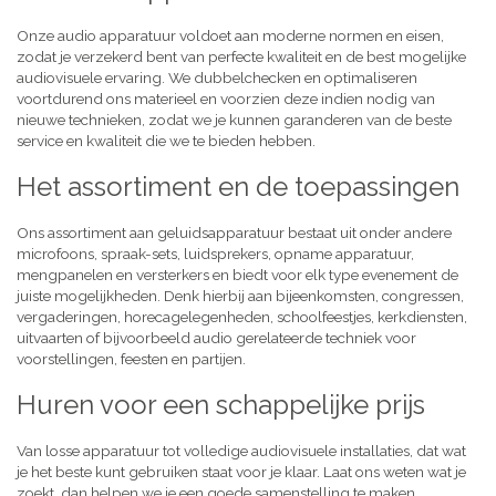
Onze audio apparatuur voldoet aan moderne normen en eisen,
zodat je verzekerd bent van perfecte kwaliteit en de best mogelijke
audiovisuele ervaring. We dubbelchecken en optimaliseren
voortdurend ons materieel en voorzien deze indien nodig van
nieuwe technieken, zodat we je kunnen garanderen van de beste
service en kwaliteit die we te bieden hebben.
Het assortiment en de toepassingen
Ons assortiment aan geluidsapparatuur bestaat uit onder andere
microfoons, spraak-sets, luidsprekers, opname apparatuur,
mengpanelen en versterkers en biedt voor elk type evenement de
juiste mogelijkheden. Denk hierbij aan bijeenkomsten, congressen,
vergaderingen, horecagelegenheden, schoolfeestjes, kerkdiensten,
uitvaarten of bijvoorbeeld audio gerelateerde techniek voor
voorstellingen, feesten en partijen.
Huren voor een schappelijke prijs
Van losse apparatuur tot volledige audiovisuele installaties, dat wat
je het beste kunt gebruiken staat voor je klaar. Laat ons weten wat je
zoekt, dan helpen we je een goede samenstelling te maken,