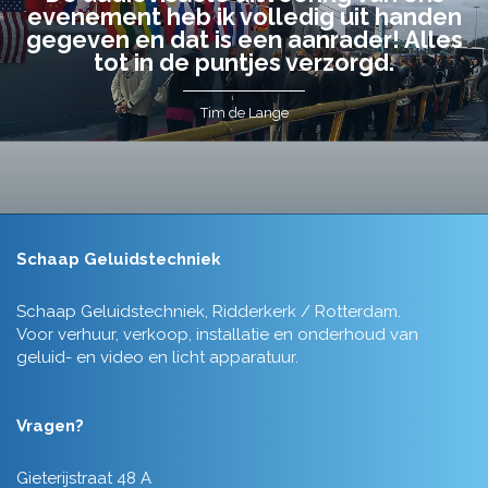
evenement heb ik volledig uit handen
gegeven en dat is een aanrader! Alles
tot in de puntjes verzorgd.
Tim de Lange
Schaap Geluidstechniek
Schaap Geluidstechniek, Ridderkerk / Rotterdam.
Voor verhuur, verkoop, installatie en onderhoud van
geluid- en video en licht apparatuur.
Vragen?
Gieterijstraat 48 A