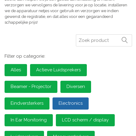
verzorgen we vervolgens de levering voor je op locatie, installeren
we de apparatuur netjes voor gebruik en verzorgen we indien
gewenst de registratie, en dat alles voor een gegarandeerd
schappelijke prijs!
Zoeken
Filter op categorie:
Alles
Actieve Luidsprekers
Beamer - Projector
Diversen
Eindversterkers
Electronics
In Ear Monitoring
LCD scherm / display