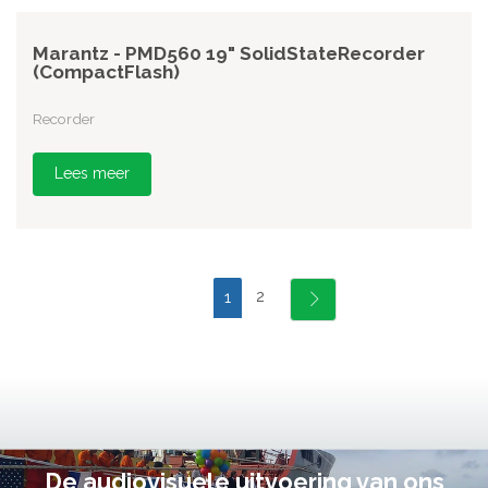
Marantz - PMD560 19" SolidStateRecorder
(CompactFlash)
Recorder
Lees meer
2
1
De audiovisuele uitvoering van ons