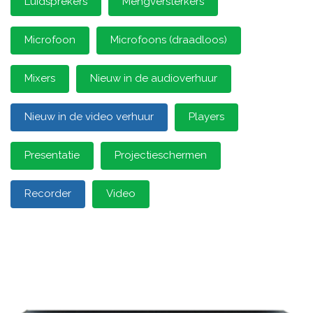
Luidsprekers
Mengversterkers
Microfoon
Microfoons (draadloos)
Mixers
Nieuw in de audioverhuur
Nieuw in de video verhuur
Players
Presentatie
Projectieschermen
Recorder
Video