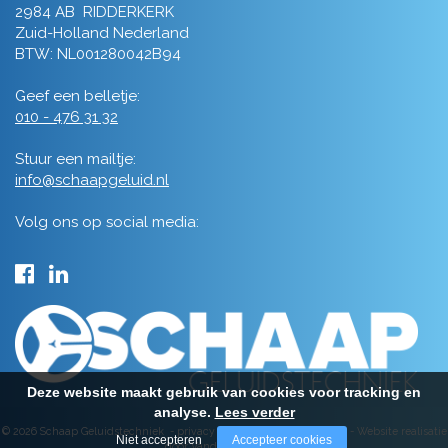
2984 AB RIDDERKERK
Zuid-Holland Nederland
BTW: NL001280042B94
Geef een belletje:
010 - 476 31 32
Stuur een mailtje:
info@schaapgeluid.nl
Volg ons op social media:
Deze website maakt gebruik van cookies voor tracking en
analyse.
Lees verder
© 2026 Schaap Geluidstechniek -
privacy
-
algemene voorwaarden
-
Website realisatie
Niet accepteren
Accepteer cookies
door Vanderperk Groep