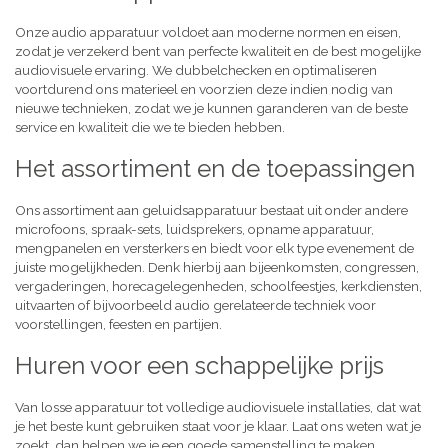
Onze audio apparatuur voldoet aan moderne normen en eisen,
zodat je verzekerd bent van perfecte kwaliteit en de best mogelijke
audiovisuele ervaring. We dubbelchecken en optimaliseren
voortdurend ons materieel en voorzien deze indien nodig van
nieuwe technieken, zodat we je kunnen garanderen van de beste
service en kwaliteit die we te bieden hebben.
Het assortiment en de toepassingen
Ons assortiment aan geluidsapparatuur bestaat uit onder andere
microfoons, spraak-sets, luidsprekers, opname apparatuur,
mengpanelen en versterkers en biedt voor elk type evenement de
juiste mogelijkheden. Denk hierbij aan bijeenkomsten, congressen,
vergaderingen, horecagelegenheden, schoolfeestjes, kerkdiensten,
uitvaarten of bijvoorbeeld audio gerelateerde techniek voor
voorstellingen, feesten en partijen.
Huren voor een schappelijke prijs
Van losse apparatuur tot volledige audiovisuele installaties, dat wat
je het beste kunt gebruiken staat voor je klaar. Laat ons weten wat je
zoekt, dan helpen we je een goede samenstelling te maken,