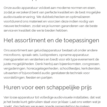
Onze audio apparatuur voldoet aan moderne normen en eisen,
zodat je verzekerd bent van perfecte kwaliteit en de best mogelijke
audiovisuele ervaring. We dubbelchecken en optimaliseren
voortdurend ons materieel en voorzien deze indien nodig van
nieuwe technieken, zodat we je kunnen garanderen van de beste
service en kwaliteit die we te bieden hebben.
Het assortiment en de toepassingen
Ons assortiment aan geluidsapparatuur bestaat uit onder andere
microfoons, spraak-sets, luidsprekers, opname apparatuur,
mengpanelen en versterkers en biedt voor elk type evenement de
juiste mogelijkheden. Denk hierbij aan bijeenkomsten, congressen,
vergaderingen, horecagelegenheden, schoolfeestjes, kerkdiensten,
uitvaarten of bijvoorbeeld audio gerelateerde techniek voor
voorstellingen, feesten en partijen.
Huren voor een schappelijke prijs
Van losse apparatuur tot volledige audiovisuele installaties, dat wat
je het beste kunt gebruiken staat voor je klaar. Laat ons weten wat je
zoekt, dan helpen we je een goede samenstelling te maken,