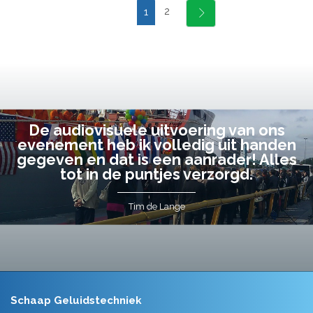
2
1
De audiovisuele uitvoering van ons
evenement heb ik volledig uit handen
gegeven en dat is een aanrader! Alles
tot in de puntjes verzorgd.
Tim de Lange
Schaap Geluidstechniek