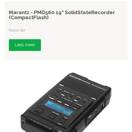
Marantz - PMD560 19" SolidStateRecorder
(CompactFlash)
Recorder
Lees meer