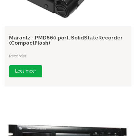
Marantz - PMD660 port. SolidStateRecorder
(CompactFlash)
Recorder
Lees meer