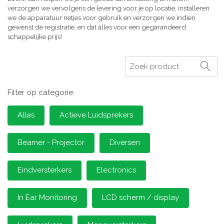
verzorgen we vervolgens de levering voor je op locatie, installeren
we de apparatuur netjes voor gebruik en verzorgen we indien
gewenst de registratie, en dat alles voor een gegarandeerd
schappelijke prijs!
Zoeken
Filter op categorie:
Alles
Actieve Luidsprekers
Beamer - Projector
Diversen
Eindversterkers
Electronics
In Ear Monitoring
LCD scherm / display