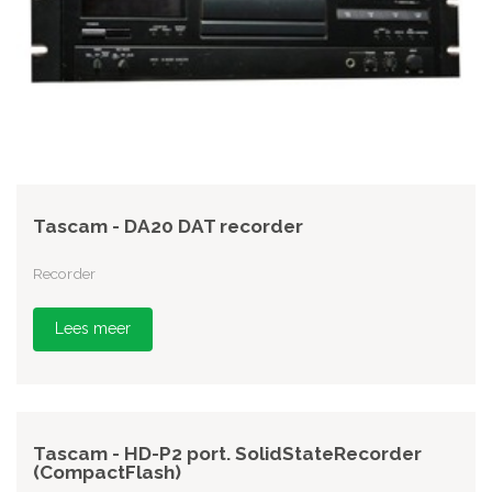
Tascam - DA20 DAT recorder
Recorder
Lees meer
Tascam - HD-P2 port. SolidStateRecorder
(CompactFlash)