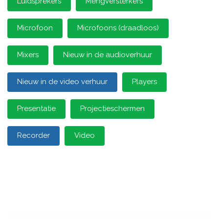
Luidsprekers
Mengversterkers
Microfoon
Microfoons (draadloos)
Mixers
Nieuw in de audioverhuur
Nieuw in de video verhuur
Players
Presentatie
Projectieschermen
Recorder
Video