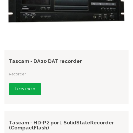
Tascam - DA20 DAT recorder
Recorder
Lees meer
Tascam - HD-P2 port. SolidStateRecorder
(CompactFlash)