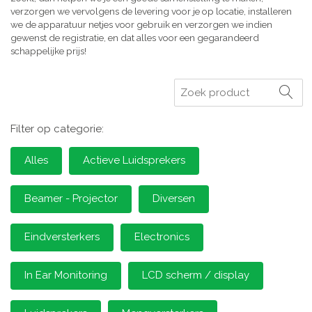
verzorgen we vervolgens de levering voor je op locatie, installeren
we de apparatuur netjes voor gebruik en verzorgen we indien
gewenst de registratie, en dat alles voor een gegarandeerd
schappelijke prijs!
Zoeken
Filter op categorie:
Alles
Actieve Luidsprekers
Beamer - Projector
Diversen
Eindversterkers
Electronics
In Ear Monitoring
LCD scherm / display