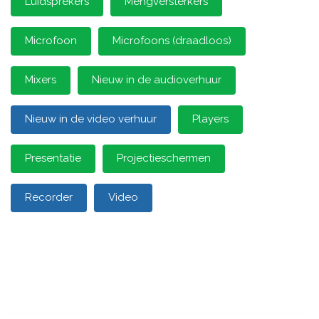
Luidsprekers
Mengversterkers
Microfoon
Microfoons (draadloos)
Mixers
Nieuw in de audioverhuur
Nieuw in de video verhuur
Players
Presentatie
Projectieschermen
Recorder
Video