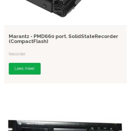
Marantz - PMD660 port. SolidStateRecorder
(CompactFlash)
Recorder
Lees meer