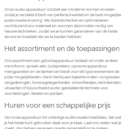
Onze audio apparatuur voldoet aan moderne normen en eisen,
zodat je verzekerd bent van perfecte kwaliteit en de best mogelijke
audiovisuele ervaring. We dubbelchecken en optimaliseren
voortdurend ons materieel en voorzien deze indien nodig van
nieuwe technieken, zodat we je kunnen garanderen van de beste
service en kwaliteit die we te bieden hebben.
Het assortiment en de toepassingen
Ons assortiment aan geluidsapparatuur bestaat uit onder andere
microfoons, spraak-sets, luidsprekers, opname apparatuur,
mengpanelen en versterkers en biedt voor elk type evenement de
juiste mogelijkheden. Denk hierbij aan bijeenkomsten, congressen,
vergaderingen, horecagelegenheden, schoolfeestjes, kerkdiensten,
uitvaarten of bijvoorbeeld audio gerelateerde techniek voor
voorstellingen, feesten en partijen.
Huren voor een schappelijke prijs
Van losse apparatuur tot volledige audiovisuele installaties, dat wat
je het beste kunt gebruiken staat voor je klaar. Laat ons weten wat je
zoekt, dan helpen we je een goede samenstelling te maken,