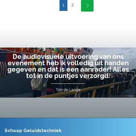
2
1
De audiovisuele uitvoering van ons
evenement heb ik volledig uit handen
gegeven en dat is een aanrader! Alles
tot in de puntjes verzorgd.
Tim de Lange
Schaap Geluidstechniek