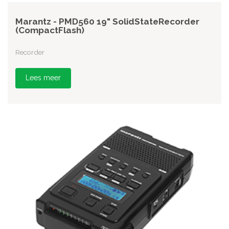
Marantz - PMD560 19" SolidStateRecorder
(CompactFlash)
Recorder
Lees meer