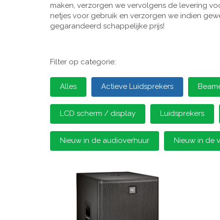
maken, verzorgen we vervolgens de levering voor
netjes voor gebruik en verzorgen we indien gewen
gegarandeerd schappelijke prijs!
Filter op categorie:
Alles
Actieve Luidsprekers
Beamer
LCD scherm / display
Luidsprekers
Nieuw in de audioverhuur
Nieuw in de 