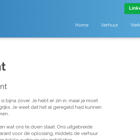
Link
Home
Verhuur
Ver
t
nt
 bijna zover. Je hebt er zin in, maar je moet
grijks. Je weet dat het al geregeld had kunnen
men..
n wat ons te doen staat. Ons uitgebreide
arant voor dé oplossing, middels de verhuur