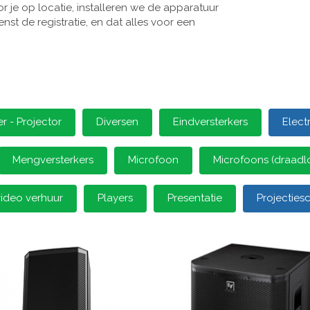
 je op locatie, installeren we de apparatuur
st de registratie, en dat alles voor een
 - Projector
Diversen
Eindversterkers
Elect
Mengversterkers
Microfoon
Microfoons (draadl
video verhuur
Players
Presentatie
Projectie