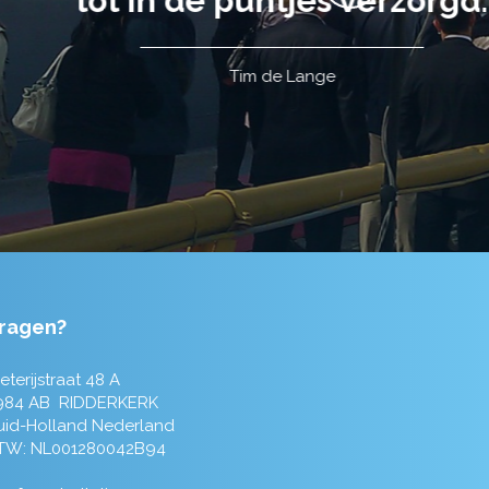
ragen?
eterijstraat 48 A
984 AB RIDDERKERK
uid-Holland Nederland
TW: NL001280042B94