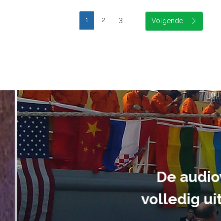
1
2
3
suele uitvoering van ons evene
handen gegeven en dat is een a