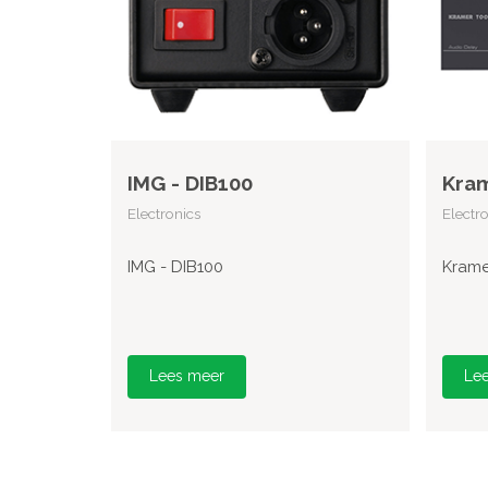
IMG - DIB100
Kram
Electronics
Electr
IMG - DIB100
Krame
Lees meer
Le