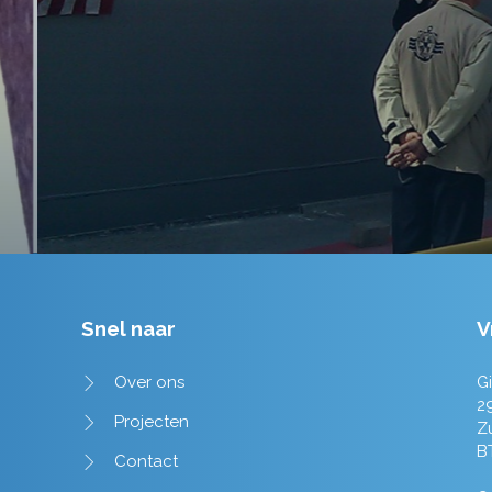
tot in de puntjes verzorgd.
Tim de Lange
Snel naar
V
Over ons
Gi
2
Projecten
Z
B
Contact