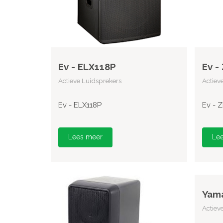
Ev - ELX118P
Ev -
Actieve Luidsprekers
Actiev
Ev - ELX118P
Ev - 
Lees meer
Le
Yam
Actiev