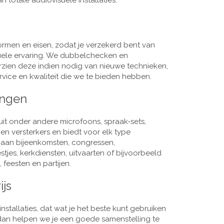
 totale audiovisuele installaties.
men en eisen, zodat je verzekerd bent van
suele ervaring. We dubbelchecken en
rzien deze indien nodig van nieuwe technieken,
vice en kwaliteit die we te bieden hebben.
ingen
it onder andere microfoons, spraak-sets,
n versterkers en biedt voor elk type
j aan bijeenkomsten, congressen,
es, kerkdiensten, uitvaarten of bijvoorbeeld
 feesten en partijen.
ijs
nstallaties, dat wat je het beste kunt gebruiken
, dan helpen we je een goede samenstelling te