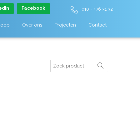
edIn
Facebook
010 - 476 31 32
koop
Over ons
Projecten
Contact
Zoeken