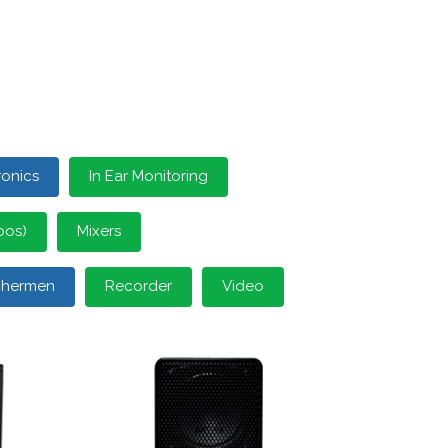
ronics
In Ear Monitoring
oos)
Mixers
schermen
Recorder
Video