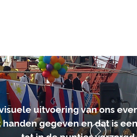
ment heb ik
anrader! Alles