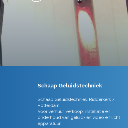
Schaap Geluidstechniek
Schaap Geluidstechniek, Ridderkerk /
Rotterdam.
Voor verhuur, verkoop, installatie en
onderhoud van geluid- en video en licht
apparatuur.