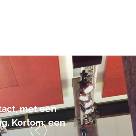
De audiovi
volledig uit 