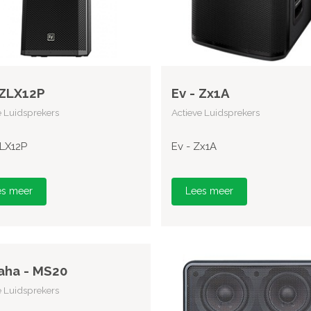
 ZLX12P
Ev - Zx1A
e Luidsprekers
Actieve Luidsprekers
ZLX12P
Ev - Zx1A
es meer
Lees meer
aha - MS20
e Luidsprekers