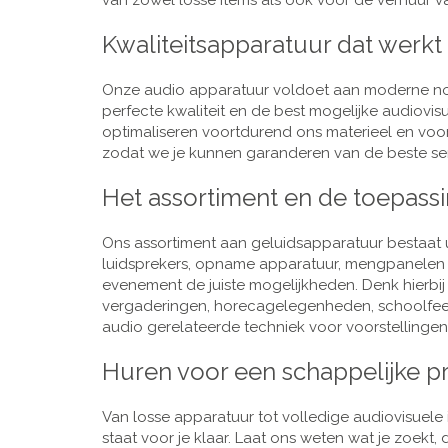
van zowel losse items als ook voor de verhuur van
Kwaliteitsapparatuur dat werkt
Onze audio apparatuur voldoet aan moderne nor
perfecte kwaliteit en de best mogelijke audiovi
optimaliseren voortdurend ons materieel en voo
zodat we je kunnen garanderen van de beste ser
Het assortiment en de toepass
Ons assortiment aan geluidsapparatuur bestaat u
luidsprekers, opname apparatuur, mengpanelen e
evenement de juiste mogelijkheden. Denk hierbi
vergaderingen, horecagelegenheden, schoolfeestj
audio gerelateerde techniek voor voorstellingen,
Huren voor een schappelijke pr
Van losse apparatuur tot volledige audiovisuele i
staat voor je klaar. Laat ons weten wat je zoekt