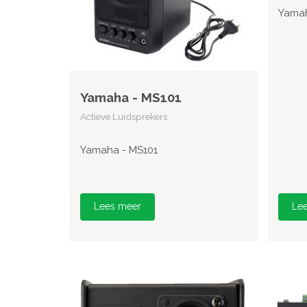
Yamah
Yamaha - MS101
Actieve Luidsprekers
Yamaha - MS101
Lees meer
Le