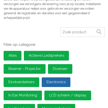
verzorgen we vervolgens de levering voor je op locatie, installeren
we de apparatuur netjes voor gebruik en verzorgen we indien
gewenst de registratie, en dat alles voor een gegarandeerd
schappelijke prijs!
Zoeken
Filter op categorie:
Alles
Actieve Luidsprekers
Beamer - Projector
Diversen
Eindversterkers
Electronics
In Ear Monitoring
LCD scherm / display