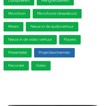
Luidsprekers
Mengversterkers
Microfoon
Microfoons (draadloos)
Mixers
Nieuw in de audioverhuur
Nieuw in de video verhuur
Players
Presentatie
Projectieschermen
Recorder
Video