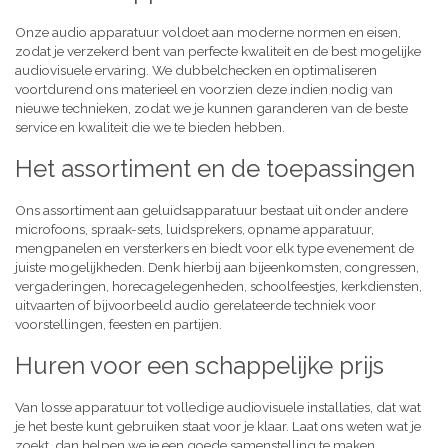
Onze audio apparatuur voldoet aan moderne normen en eisen,
zodat je verzekerd bent van perfecte kwaliteit en de best mogelijke
audiovisuele ervaring. We dubbelchecken en optimaliseren
voortdurend ons materieel en voorzien deze indien nodig van
nieuwe technieken, zodat we je kunnen garanderen van de beste
service en kwaliteit die we te bieden hebben.
Het assortiment en de toepassingen
Ons assortiment aan geluidsapparatuur bestaat uit onder andere
microfoons, spraak-sets, luidsprekers, opname apparatuur,
mengpanelen en versterkers en biedt voor elk type evenement de
juiste mogelijkheden. Denk hierbij aan bijeenkomsten, congressen,
vergaderingen, horecagelegenheden, schoolfeestjes, kerkdiensten,
uitvaarten of bijvoorbeeld audio gerelateerde techniek voor
voorstellingen, feesten en partijen.
Huren voor een schappelijke prijs
Van losse apparatuur tot volledige audiovisuele installaties, dat wat
je het beste kunt gebruiken staat voor je klaar. Laat ons weten wat je
zoekt, dan helpen we je een goede samenstelling te maken,