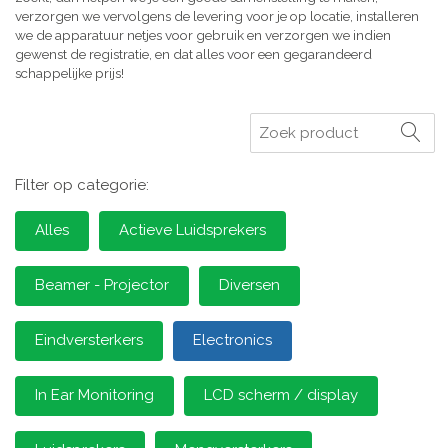
verzorgen we vervolgens de levering voor je op locatie, installeren
we de apparatuur netjes voor gebruik en verzorgen we indien
gewenst de registratie, en dat alles voor een gegarandeerd
schappelijke prijs!
Zoeken
Filter op categorie:
Alles
Actieve Luidsprekers
Beamer - Projector
Diversen
Eindversterkers
Electronics
In Ear Monitoring
LCD scherm / display