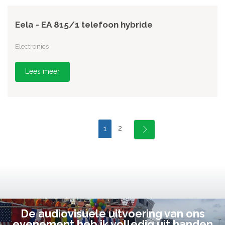
Eela - EA 815/1 telefoon hybride
Electronics
Lees meer
2
1
De audiovisuele uitvoering van ons
evenement heb ik volledig uit handen