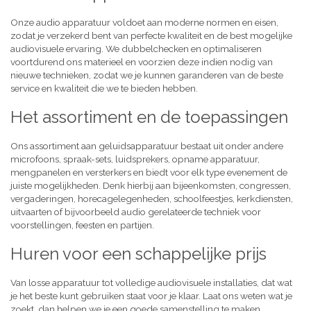
Onze audio apparatuur voldoet aan moderne normen en eisen,
zodat je verzekerd bent van perfecte kwaliteit en de best mogelijke
audiovisuele ervaring. We dubbelchecken en optimaliseren
voortdurend ons materieel en voorzien deze indien nodig van
nieuwe technieken, zodat we je kunnen garanderen van de beste
service en kwaliteit die we te bieden hebben.
Het assortiment en de toepassingen
Ons assortiment aan geluidsapparatuur bestaat uit onder andere
microfoons, spraak-sets, luidsprekers, opname apparatuur,
mengpanelen en versterkers en biedt voor elk type evenement de
juiste mogelijkheden. Denk hierbij aan bijeenkomsten, congressen,
vergaderingen, horecagelegenheden, schoolfeestjes, kerkdiensten,
uitvaarten of bijvoorbeeld audio gerelateerde techniek voor
voorstellingen, feesten en partijen.
Huren voor een schappelijke prijs
Van losse apparatuur tot volledige audiovisuele installaties, dat wat
je het beste kunt gebruiken staat voor je klaar. Laat ons weten wat je
zoekt, dan helpen we je een goede samenstelling te maken,