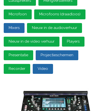
Luidsprekers
Mengversterkers
Microfoon
Microfoons (draadloos)
Mixers
Nieuw in de audioverhuur
Nieuw in de video verhuur
Players
Presentatie
Projectieschermen
Recorder
Video