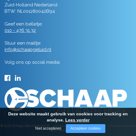
Zuid-Holland Nederland
BTW: NL001280042B94
Geef een belletje:
010 - 476 31 32
Stuur een mailtje:
info@schaapgeluid.nl
Volg ons op social media:
Deze website maakt gebruik van cookies voor tracking en
analyse.
Lees verder
© 2026 Schaap Geluidstechniek -
privacy
-
algemene voorwaarden
-
Website realisatie
Niet accepteren
Accepteer cookies
door Vanderperk Groep