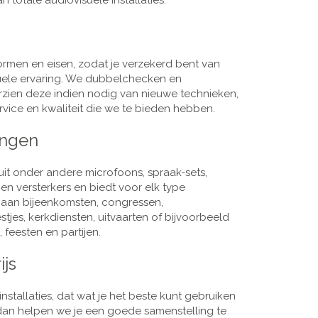
 totale audiovisuele installaties.
men en eisen, zodat je verzekerd bent van
suele ervaring. We dubbelchecken en
rzien deze indien nodig van nieuwe technieken,
vice en kwaliteit die we te bieden hebben.
ingen
it onder andere microfoons, spraak-sets,
n versterkers en biedt voor elk type
j aan bijeenkomsten, congressen,
es, kerkdiensten, uitvaarten of bijvoorbeeld
 feesten en partijen.
ijs
nstallaties, dat wat je het beste kunt gebruiken
, dan helpen we je een goede samenstelling te