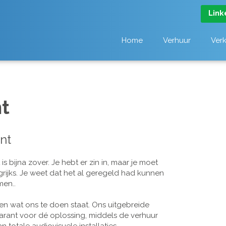
Link
Home
Verhuur
Ver
t
nt
 bijna zover. Je hebt er zin in, maar je moet
grijks. Je weet dat het al geregeld had kunnen
men..
n wat ons te doen staat. Ons uitgebreide
arant voor dé oplossing, middels de verhuur