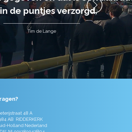
ragen?
eterijstraat 48 A
984 AB RIDDERKERK
uid-Holland Nederland
TW: NL001280042B94