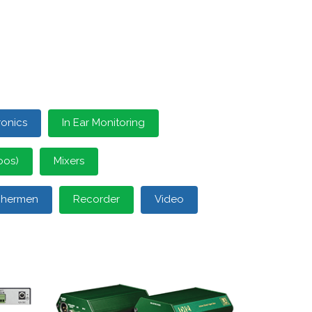
ronics
In Ear Monitoring
oos)
Mixers
schermen
Recorder
Video