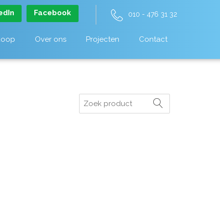
edIn
Facebook
010 - 476 31 32
koop
Over ons
Projecten
Contact
Zoeken