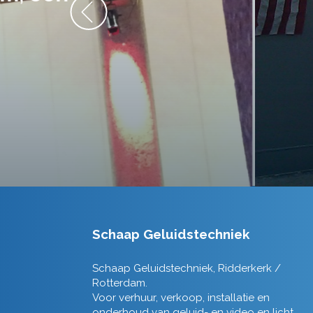
Schaap Geluidstechniek
Schaap Geluidstechniek, Ridderkerk /
Rotterdam.
Voor verhuur, verkoop, installatie en
onderhoud van geluid- en video en licht