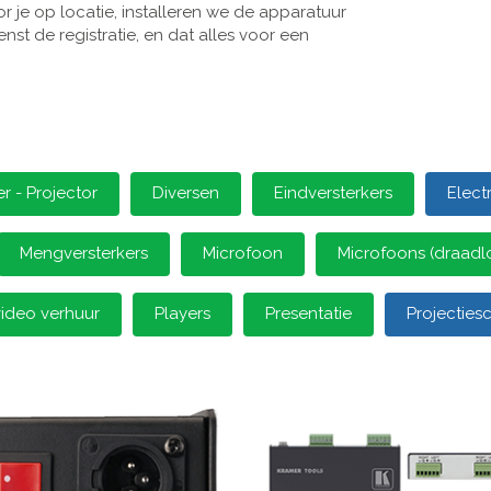
 je op locatie, installeren we de apparatuur
st de registratie, en dat alles voor een
 - Projector
Diversen
Eindversterkers
Elect
Mengversterkers
Microfoon
Microfoons (draadl
video verhuur
Players
Presentatie
Projectie