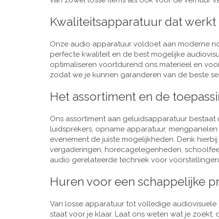
van zowel losse items als ook voor de verhuur van
Kwaliteitsapparatuur dat werkt
Onze audio apparatuur voldoet aan moderne nor
perfecte kwaliteit en de best mogelijke audiovi
optimaliseren voortdurend ons materieel en voo
zodat we je kunnen garanderen van de beste ser
Het assortiment en de toepass
Ons assortiment aan geluidsapparatuur bestaat u
luidsprekers, opname apparatuur, mengpanelen e
evenement de juiste mogelijkheden. Denk hierbi
vergaderingen, horecagelegenheden, schoolfeestj
audio gerelateerde techniek voor voorstellingen,
Huren voor een schappelijke pr
Van losse apparatuur tot volledige audiovisuele i
staat voor je klaar. Laat ons weten wat je zoekt