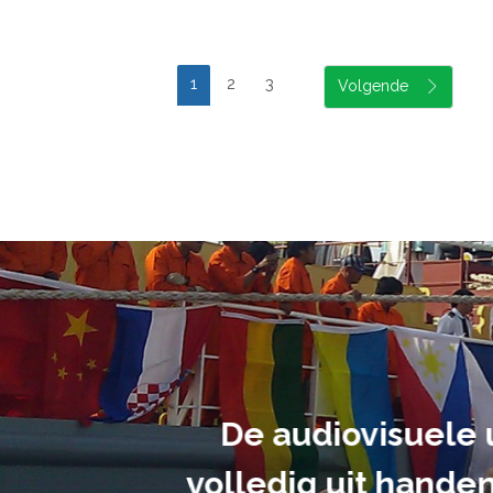
1
2
3
suele uitvoering van ons evene
handen gegeven en dat is een a