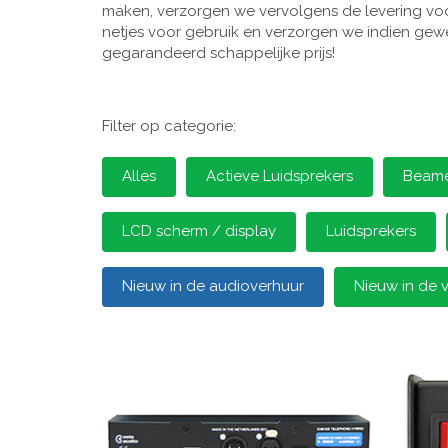
maken, verzorgen we vervolgens de levering voor
netjes voor gebruik en verzorgen we indien gewen
gegarandeerd schappelijke prijs!
Filter op categorie:
Alles
Actieve Luidsprekers
Beamer
LCD scherm / display
Luidsprekers
Nieuw in de audioverhuur
Nieuw in de 