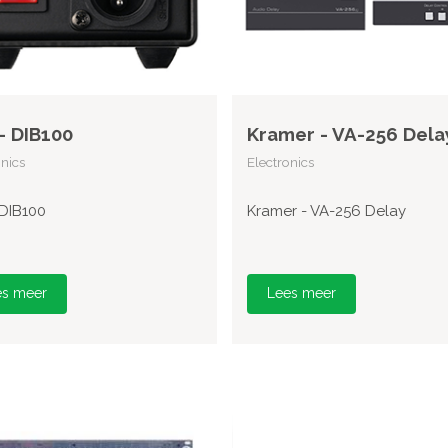
- DIB100
Kramer - VA-256 Dela
onics
Electronics
 DIB100
Kramer - VA-256 Delay
es meer
Lees meer