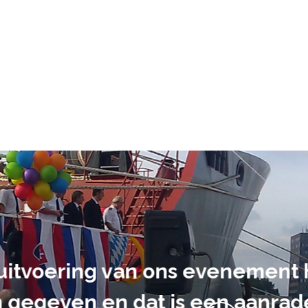
ment heb ik
anrader! Alles