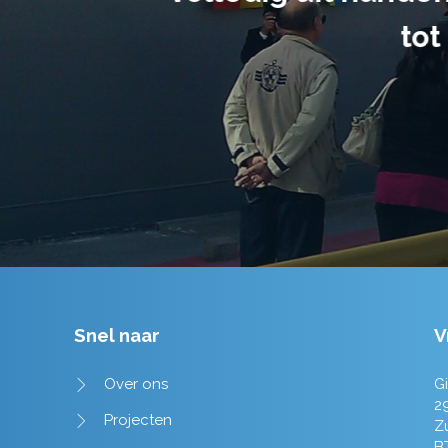
tot in de puntjes verzorgd.
Tim de Lange
Snel naar
V
Over ons
Gi
2
Projecten
Z
B