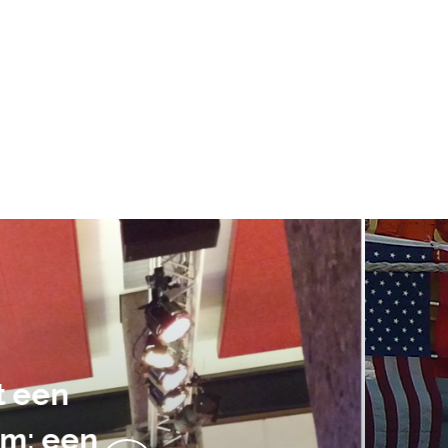
De audiovi
volledig uit 