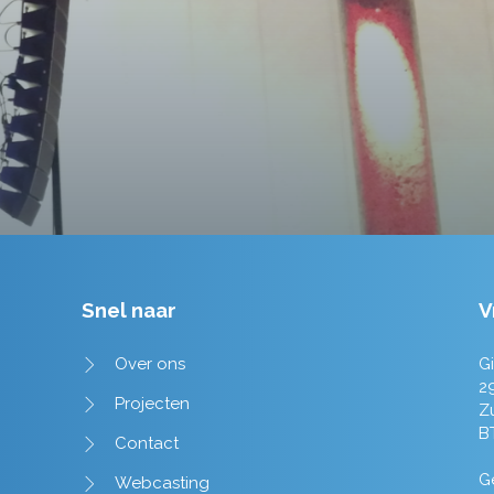
Tim de Lange
Snel naar
V
Over ons
Gi
2
Projecten
Z
B
Contact
Ge
Webcasting