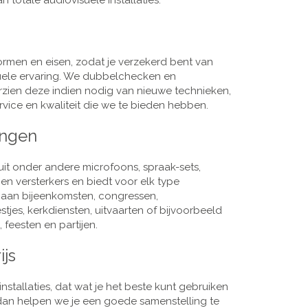
 totale audiovisuele installaties.
men en eisen, zodat je verzekerd bent van
suele ervaring. We dubbelchecken en
rzien deze indien nodig van nieuwe technieken,
vice en kwaliteit die we te bieden hebben.
ingen
it onder andere microfoons, spraak-sets,
n versterkers en biedt voor elk type
j aan bijeenkomsten, congressen,
es, kerkdiensten, uitvaarten of bijvoorbeeld
 feesten en partijen.
ijs
nstallaties, dat wat je het beste kunt gebruiken
, dan helpen we je een goede samenstelling te