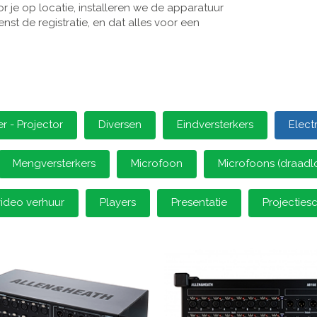
 je op locatie, installeren we de apparatuur
st de registratie, en dat alles voor een
 - Projector
Diversen
Eindversterkers
Elect
Mengversterkers
Microfoon
Microfoons (draadl
video verhuur
Players
Presentatie
Projectie