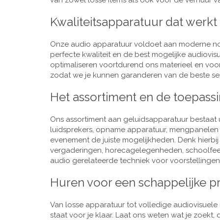
van zowel losse items als ook voor de verhuur van
Kwaliteitsapparatuur dat werkt
Onze audio apparatuur voldoet aan moderne nor
perfecte kwaliteit en de best mogelijke audiovi
optimaliseren voortdurend ons materieel en voo
zodat we je kunnen garanderen van de beste ser
Het assortiment en de toepass
Ons assortiment aan geluidsapparatuur bestaat u
luidsprekers, opname apparatuur, mengpanelen e
evenement de juiste mogelijkheden. Denk hierbi
vergaderingen, horecagelegenheden, schoolfeestj
audio gerelateerde techniek voor voorstellingen,
Huren voor een schappelijke pr
Van losse apparatuur tot volledige audiovisuele i
staat voor je klaar. Laat ons weten wat je zoekt