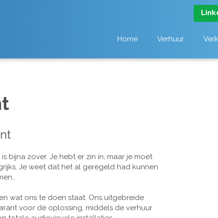
Link
Home
Verhuur
Ver
t
nt
 bijna zover. Je hebt er zin in, maar je moet
grijks. Je weet dat het al geregeld had kunnen
men..
n wat ons te doen staat. Ons uitgebreide
arant voor dé oplossing, middels de verhuur