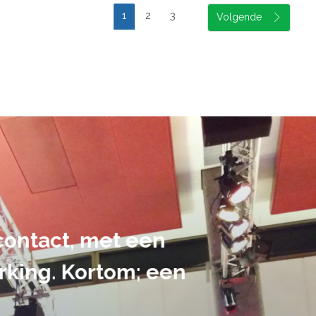
1
2
3
suele uitvoering van ons evene
handen gegeven en dat is een a
tot in de puntjes verzorgd.