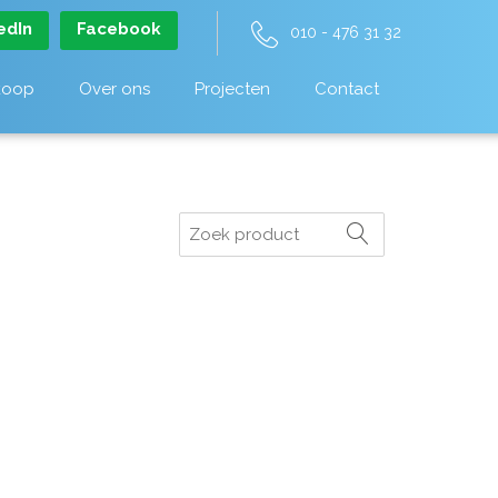
edIn
Facebook
010 - 476 31 32
koop
Over ons
Projecten
Contact
Zoeken