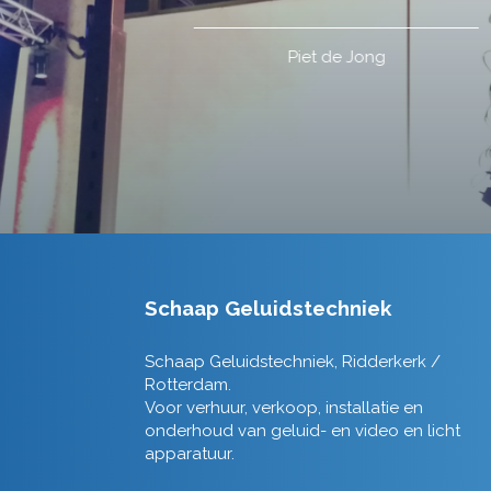
Schaap Geluidstechniek
Schaap Geluidstechniek, Ridderkerk /
Rotterdam.
Voor verhuur, verkoop, installatie en
onderhoud van geluid- en video en licht
apparatuur.