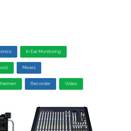
ronics
In Ear Monitoring
oos)
Mixers
schermen
Recorder
Video