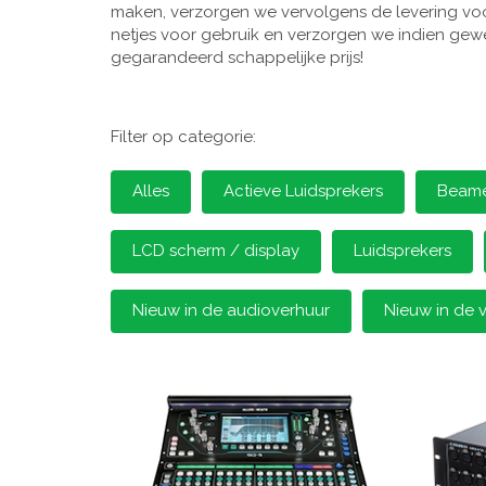
maken, verzorgen we vervolgens de levering voor
netjes voor gebruik en verzorgen we indien gewen
gegarandeerd schappelijke prijs!
Filter op categorie:
Alles
Actieve Luidsprekers
Beamer
LCD scherm / display
Luidsprekers
Nieuw in de audioverhuur
Nieuw in de 