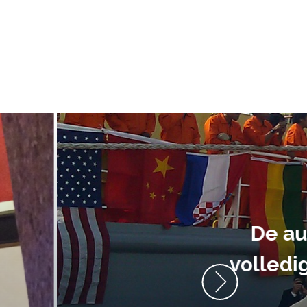
ment heb ik
anrader! Alles