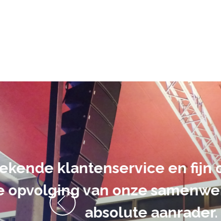
De audiovi
volledig uit 