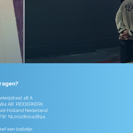
ragen?
eterijstraat 48 A
984 AB RIDDERKERK
uid-Holland Nederland
TW: NL001280042B94
ef een belletje: